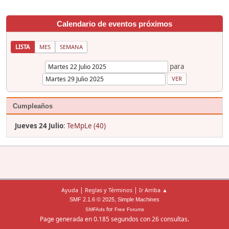
Calendario de eventos próximos
LISTA
MES
SEMANA
para
Cumpleaños
Jueves 24 Julio
:
TeMpLe (40)
|
|
Ayuda
Reglas y Términos
Ir Arriba ▲
,
SMF 2.1.6 © 2025
Simple Machines
for
SMFAds
Free Forums
Page generada en 0.185 segundos con 26 consultas.