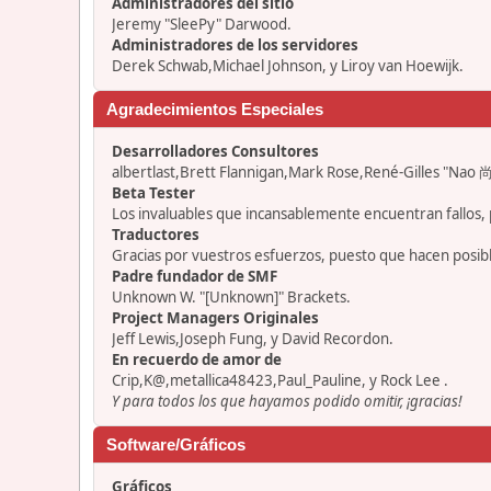
Administradores del sitio
Jeremy "SleePy" Darwood.
Administradores de los servidores
Derek Schwab,Michael Johnson, y Liroy van Hoewijk.
Agradecimientos Especiales
Desarrolladores Consultores
albertlast,Brett Flannigan,Mark Rose,René-Gilles "Nao 尚
Beta Tester
Los invaluables que incansablemente encuentran fallos, 
Traductores
Gracias por vuestros esfuerzos, puesto que hacen posib
Padre fundador de SMF
Unknown W. "[Unknown]" Brackets.
Project Managers Originales
Jeff Lewis,Joseph Fung, y David Recordon.
En recuerdo de amor de
Crip,K@,metallica48423,Paul_Pauline, y Rock Lee .
Y para todos los que hayamos podido omitir, ¡gracias!
Software/Gráficos
Gráficos