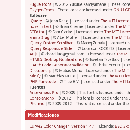
Fugue Icons
| © 2012 Yusuke Kamiyamane | These icons 
Oxygen Icons
| These icons are licensed under
GNU LGP
Software
JQuery
| © John Resig | Licensed under
The MIT License
hoverIntent
| © Brian Cherne | Licensed under
The MIT
SCEditor
| © Sam Clarke | Licensed under
The MIT Licen
animaDrag
| © Abel Mohler | Licensed under
The MIT Li
jQuery Custom Scrollbar
| © Maciej Zubala | Licensed u
jQuery Responsive Slider
| © booncon ROCKETS | Licen
At.js
| © chord.luo@gmail.com | Licensed under
The MIT
HTML5 Desktop Notifications
| © Tsvetan Tsvetkov | Li
GAuth Code Generator/Validator
| © Chris Cornutt | L
Dropzone.js
| © Matias Meno | Licensed under
The MIT 
Minify
| © Matthias Mullie | Licensed under
The MIT Lice
PHP-Punycode
| © True B.V. | Licensed under
The MIT L
Fuentes
Anonymous Pro
| © 2009 | This font is licensed under t
ConsolaMono
| © 2012 | This font is licensed under the
Phennig
| © 2009-2012 | This font is licensed under the
Modificaciones
Curve2 Color Changer: Versión 1.4.1
| Licencia:
BSD 3-cl