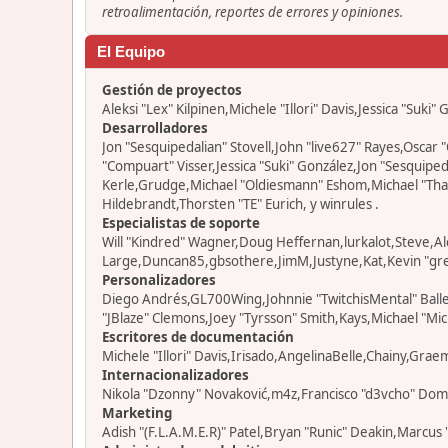
retroalimentación, reportes de errores y opiniones.
El Equipo
Gestión de proyectos
Aleksi "Lex" Kilpinen,Michele "Illori" Davis,Jessica "Suki"
Desarrolladores
Jon "Sesquipedalian" Stovell,John "live627" Rayes,Osca
"Compuart" Visser,Jessica "Suki" González,Jon "Sesquip
Kerle,Grudge,Michael "Oldiesmann" Eshom,Michael "Thant
Hildebrandt,Thorsten "TE" Eurich, y winrules .
Especialistas de soporte
Will "Kindred" Wagner,Doug Heffernan,lurkalot,Steve,Al
Large,Duncan85,gbsothere,JimM,Justyne,Kat,Kevin "grey
Personalizadores
Diego Andrés,GL700Wing,Johnnie "TwitchisMental" Ball
"JBlaze" Clemons,Joey "Tyrsson" Smith,Kays,Michael "Mic
Escritores de documentación
Michele "Illori" Davis,Irisado,AngelinaBelle,Chainy,Gra
Internacionalizadores
Nikola "Dzonny" Novaković,m4z,Francisco "d3vcho" Dom
Marketing
Adish "(F.L.A.M.E.R)" Patel,Bryan "Runic" Deakin,Marcus