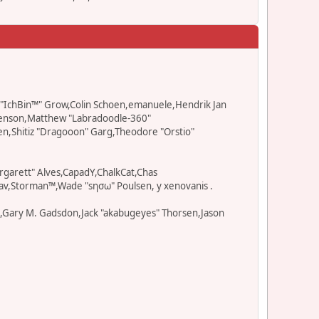
ad "IchBin™" Grow,Colin Schoen,emanuele,Hendrik Jan
" Benson,Matthew "Labradoodle-360"
en,Shitiz "Dragooon" Garg,Theodore "Orstio"
rgarett" Alves,CapadY,ChalkCat,Chas
av,Storman™,Wade "sησω" Poulsen, y xenovanis .
l,Gary M. Gadsdon,Jack "akabugeyes" Thorsen,Jason