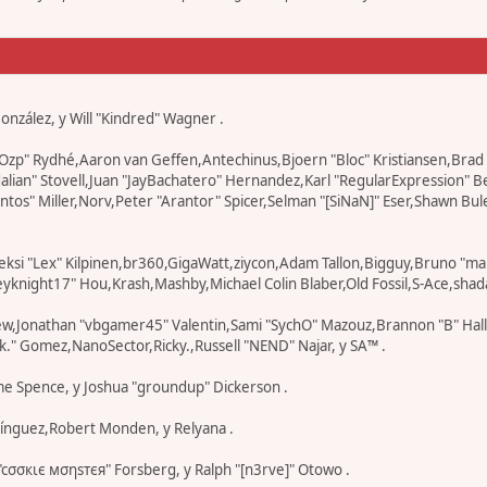
 González, y Will "Kindred" Wagner .
r "Ozp" Rydhé,Aaron van Geffen,Antechinus,Bjoern "Bloc" Kristiansen,Br
edalian" Stovell,Juan "JayBachatero" Hernandez,Karl "RegularExpression
os" Miller,Norv,Peter "Arantor" Spicer,Selman "[SiNaN]" Eser,Shawn Bul
eksi "Lex" Kilpinen,br360,GigaWatt,ziycon,Adam Tallon,Bigguy,Bruno "ma
knight17" Hou,Krash,Mashby,Michael Colin Blaber,Old Fossil,S-Ace,shad
ew,Jonathan "vbgamer45" Valentin,Sami "SychO" Mazouz,Brannon "B" Hal
k." Gomez,NanoSector,Ricky.,Russell "NEND" Najar, y SA™ .
eme Spence, y Joshua "groundup" Dickerson .
ínguez,Robert Monden, y Relyana .
 "cσσкιє мσηѕтєя" Forsberg, y Ralph "[n3rve]" Otowo .