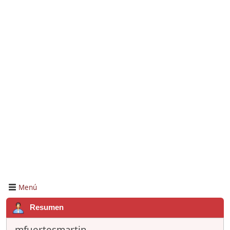
Menú
Resumen
mfuertesmartin