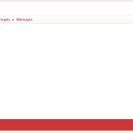
nsajes
Mensajes
►