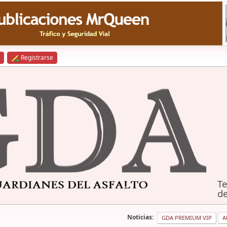
Registrarse
Te
de
Noticias:
GDA PREMIUM VIP
A