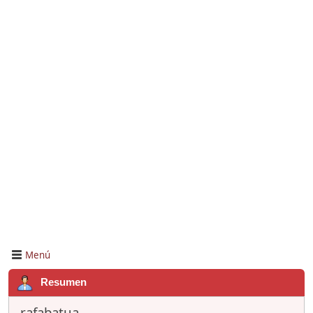
Menú
Resumen
rafabatua