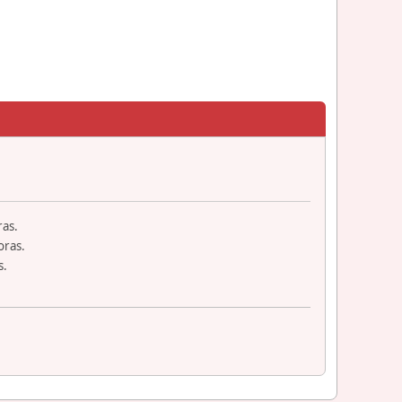
ras.
oras.
s.