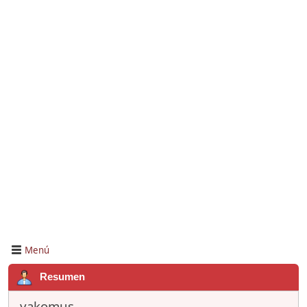
Menú
Resumen
yakomus