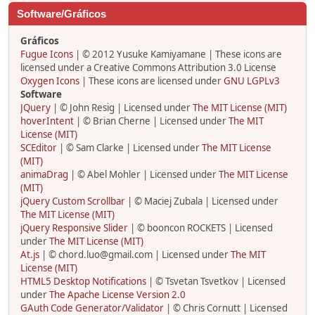
Software/Gráficos
Gráficos
Fugue Icons
| © 2012 Yusuke Kamiyamane | These icons are
licensed under a Creative Commons Attribution 3.0 License
Oxygen Icons
| These icons are licensed under
GNU LGPLv3
Software
JQuery
| © John Resig | Licensed under
The MIT License (MIT)
hoverIntent
| © Brian Cherne | Licensed under
The MIT
License (MIT)
SCEditor
| © Sam Clarke | Licensed under
The MIT License
(MIT)
animaDrag
| © Abel Mohler | Licensed under
The MIT License
(MIT)
jQuery Custom Scrollbar
| © Maciej Zubala | Licensed under
The MIT License (MIT)
jQuery Responsive Slider
| © booncon ROCKETS | Licensed
under
The MIT License (MIT)
At.js
| © chord.luo@gmail.com | Licensed under
The MIT
License (MIT)
HTML5 Desktop Notifications
| © Tsvetan Tsvetkov | Licensed
under
The Apache License Version 2.0
GAuth Code Generator/Validator
| © Chris Cornutt | Licensed