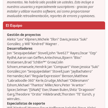
momentos. No habría sido posible sin ustedes. Esto incluye a
nuestros usuarios y especialmente suscriptores - gracias por
instalar y utilizar nuestro software, así como proporcionar
invaluable retroalimentación, reportes de errores y opiniones.
El Equipo
Gestión de proyectos
Aleksi "Lex" Kilpinen,Michele "Illori" Davis,Jessica "Suki"
González, y Will "Kindred" Wagner .
Desarrolladores
Jon "Sesquipedalian" Stovell,John "live627" Rayes,Oscar "Ozp"
Rydhé,Aaron van Geffen,Antechinus,Bjoern "Bloc"
Kristiansen,Brad "IchBin™" Grow,Colin
Schoen,emanuele,Hendrik Jan "Compuart" Visser,Jessica "Suki"
González,Jon "Sesquipedalian" Stovell,Juan "JayBachatero"
Hernandez,Karl "RegularExpression" Benson,Matthew
"Labradoodle-360" Kerle,Grudge,Michael "Oldiesmann"
Eshom,Michael "Thantos" Miller,Norv,Peter "Arantor"
Spicer,Selman "[SiNaN]" Eser,Shawn Bulen,Shitiz "Dragooon"
Garg,Theodore "Orstio" Hildebrandt,Thorsten "TE" Eurich, y
winrules .
Especialistas de soporte