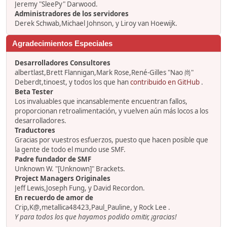
Jeremy "SleePy" Darwood.
Administradores de los servidores
Derek Schwab,Michael Johnson, y Liroy van Hoewijk.
Agradecimientos Especiales
Desarrolladores Consultores
albertlast,Brett Flannigan,Mark Rose,René-Gilles "Nao 尚"
Deberdt,tinoest, y todos los que han
contribuido en GitHub
.
Beta Tester
Los invaluables que incansablemente encuentran fallos,
proporcionan retroalimentación, y vuelven aún más locos a los
desarrolladores.
Traductores
Gracias por vuestros esfuerzos, puesto que hacen posible que
la gente de todo el mundo use SMF.
Padre fundador de SMF
Unknown W. "[Unknown]" Brackets.
Project Managers Originales
Jeff Lewis,Joseph Fung, y David Recordon.
En recuerdo de amor de
Crip,K@,metallica48423,Paul_Pauline, y Rock Lee .
Y para todos los que hayamos podido omitir, ¡gracias!