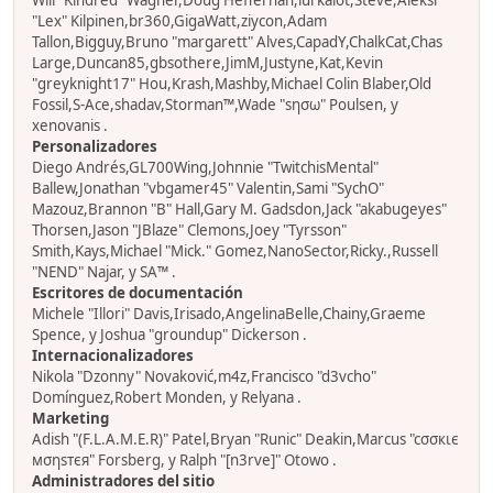
Will "Kindred" Wagner,Doug Heffernan,lurkalot,Steve,Aleksi
"Lex" Kilpinen,br360,GigaWatt,ziycon,Adam
Tallon,Bigguy,Bruno "margarett" Alves,CapadY,ChalkCat,Chas
Large,Duncan85,gbsothere,JimM,Justyne,Kat,Kevin
"greyknight17" Hou,Krash,Mashby,Michael Colin Blaber,Old
Fossil,S-Ace,shadav,Storman™,Wade "sησω" Poulsen, y
xenovanis .
Personalizadores
Diego Andrés,GL700Wing,Johnnie "TwitchisMental"
Ballew,Jonathan "vbgamer45" Valentin,Sami "SychO"
Mazouz,Brannon "B" Hall,Gary M. Gadsdon,Jack "akabugeyes"
Thorsen,Jason "JBlaze" Clemons,Joey "Tyrsson"
Smith,Kays,Michael "Mick." Gomez,NanoSector,Ricky.,Russell
"NEND" Najar, y SA™ .
Escritores de documentación
Michele "Illori" Davis,Irisado,AngelinaBelle,Chainy,Graeme
Spence, y Joshua "groundup" Dickerson .
Internacionalizadores
Nikola "Dzonny" Novaković,m4z,Francisco "d3vcho"
Domínguez,Robert Monden, y Relyana .
Marketing
Adish "(F.L.A.M.E.R)" Patel,Bryan "Runic" Deakin,Marcus "cσσкιє
мσηѕтєя" Forsberg, y Ralph "[n3rve]" Otowo .
Administradores del sitio