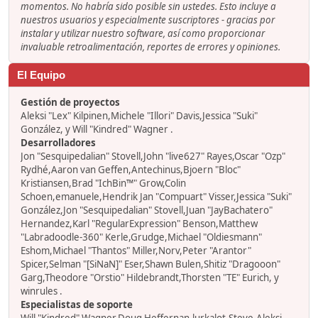
momentos. No habría sido posible sin ustedes. Esto incluye a
nuestros usuarios y especialmente suscriptores - gracias por
instalar y utilizar nuestro software, así como proporcionar
invaluable retroalimentación, reportes de errores y opiniones.
El Equipo
Gestión de proyectos
Aleksi "Lex" Kilpinen,Michele "Illori" Davis,Jessica "Suki"
González, y Will "Kindred" Wagner .
Desarrolladores
Jon "Sesquipedalian" Stovell,John "live627" Rayes,Oscar "Ozp"
Rydhé,Aaron van Geffen,Antechinus,Bjoern "Bloc"
Kristiansen,Brad "IchBin™" Grow,Colin
Schoen,emanuele,Hendrik Jan "Compuart" Visser,Jessica "Suki"
González,Jon "Sesquipedalian" Stovell,Juan "JayBachatero"
Hernandez,Karl "RegularExpression" Benson,Matthew
"Labradoodle-360" Kerle,Grudge,Michael "Oldiesmann"
Eshom,Michael "Thantos" Miller,Norv,Peter "Arantor"
Spicer,Selman "[SiNaN]" Eser,Shawn Bulen,Shitiz "Dragooon"
Garg,Theodore "Orstio" Hildebrandt,Thorsten "TE" Eurich, y
winrules .
Especialistas de soporte