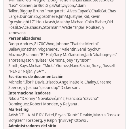
Will "Kindred" Wagner,Doug Heffernan,lurkalot,Steve,Aleksi
"Lex" Kilpinen,br360,GigaWatt,ziycon,Adam
Tallon,Bigguy,Bruno "margarett" Alves,CapadY,ChalkCat,Chas
Large,Duncan85,gbsothere,JimM,Justyne,Kat,Kevin
"greyknight17" Hou,Krash,Mashby,Michael Colin Blaber,Old
Fossil,S-Ace,shadav,Storman™,Wade "sησω" Poulsen, y
xenovanis .
Personalizadores
Diego Andrés,GL700Wing,Johnnie "TwitchisMental"
Ballew,Jonathan "vbgamer45" Valentin,Sami "SychO"
Mazouz,Brannon "B" Hall,Gary M. Gadsdon,Jack "akabugeyes"
Thorsen,Jason "JBlaze" Clemons,Joey "Tyrsson"
Smith,Kays,Michael "Mick." Gomez,NanoSector,Ricky.,Russell
"NEND" Najar, y SA™ .
Escritores de documentación
Michele "Illori" Davis,Irisado,AngelinaBelle,Chainy,Graeme
Spence, y Joshua "groundup" Dickerson .
Internacionalizadores
Nikola "Dzonny" Novaković,m4z,Francisco "d3vcho"
Domínguez,Robert Monden, y Relyana .
Marketing
Adish "(F.L.A.M.E.R)" Patel,Bryan "Runic" Deakin,Marcus "cσσкιє
мσηѕтєя" Forsberg, y Ralph "[n3rve]" Otowo .
Administradores del sitio