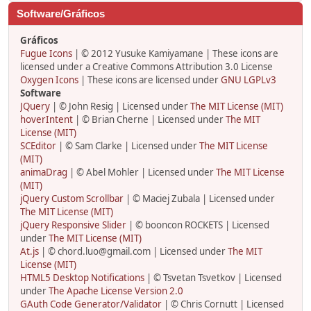
Software/Gráficos
Gráficos
Fugue Icons
| © 2012 Yusuke Kamiyamane | These icons are
licensed under a Creative Commons Attribution 3.0 License
Oxygen Icons
| These icons are licensed under
GNU LGPLv3
Software
JQuery
| © John Resig | Licensed under
The MIT License (MIT)
hoverIntent
| © Brian Cherne | Licensed under
The MIT
License (MIT)
SCEditor
| © Sam Clarke | Licensed under
The MIT License
(MIT)
animaDrag
| © Abel Mohler | Licensed under
The MIT License
(MIT)
jQuery Custom Scrollbar
| © Maciej Zubala | Licensed under
The MIT License (MIT)
jQuery Responsive Slider
| © booncon ROCKETS | Licensed
under
The MIT License (MIT)
At.js
| © chord.luo@gmail.com | Licensed under
The MIT
License (MIT)
HTML5 Desktop Notifications
| © Tsvetan Tsvetkov | Licensed
under
The Apache License Version 2.0
GAuth Code Generator/Validator
| © Chris Cornutt | Licensed