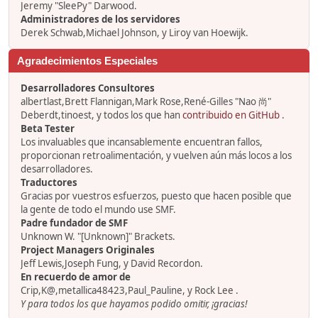
Jeremy "SleePy" Darwood.
Administradores de los servidores
Derek Schwab,Michael Johnson, y Liroy van Hoewijk.
Agradecimientos Especiales
Desarrolladores Consultores
albertlast,Brett Flannigan,Mark Rose,René-Gilles "Nao 尚"
Deberdt,tinoest, y todos los que han
contribuido en GitHub
.
Beta Tester
Los invaluables que incansablemente encuentran fallos,
proporcionan retroalimentación, y vuelven aún más locos a los
desarrolladores.
Traductores
Gracias por vuestros esfuerzos, puesto que hacen posible que
la gente de todo el mundo use SMF.
Padre fundador de SMF
Unknown W. "[Unknown]" Brackets.
Project Managers Originales
Jeff Lewis,Joseph Fung, y David Recordon.
En recuerdo de amor de
Crip,K@,metallica48423,Paul_Pauline, y Rock Lee .
Y para todos los que hayamos podido omitir, ¡gracias!