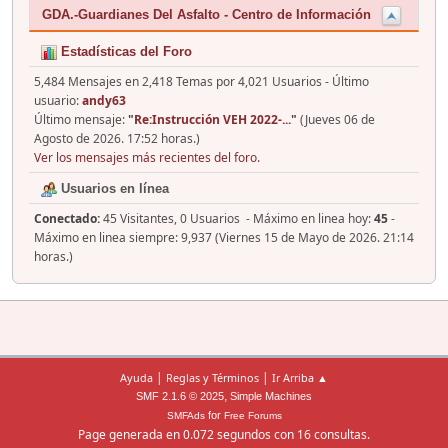
GDA.-Guardianes Del Asfalto - Centro de Información
Estadísticas del Foro
5,484 Mensajes en 2,418 Temas por 4,021 Usuarios - Último
usuario:
andy63
Último mensaje:
"
Re:Instrucción VEH 2022-...
"
(Jueves 06 de
Agosto de 2026. 17:52 horas.)
Ver los mensajes más recientes del foro.
Usuarios en línea
Conectado:
45 Visitantes, 0 Usuarios - Máximo en linea hoy:
45
-
Máximo en linea siempre: 9,937 (Viernes 15 de Mayo de 2026. 21:14
horas.)
|
|
Ayuda
Reglas y Términos
Ir Arriba ▲
,
SMF 2.1.6 © 2025
Simple Machines
for
SMFAds
Free Forums
Page generada en 0.072 segundos con 16 consultas.