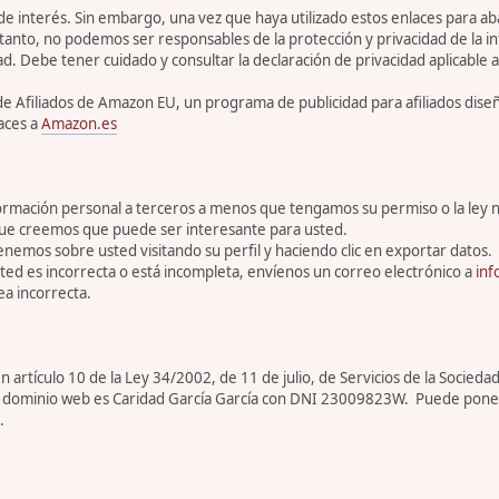
 de interés. Sin embargo, una vez que haya utilizado estos enlaces para 
tanto, no podemos ser responsables de la protección y privacidad de la inf
ad. Debe tener cuidado y consultar la declaración de privacidad aplicable a
de Afiliados de Amazon EU, un programa de publicidad para afiliados dis
aces a
Amazon.es
rmación personal a terceros a menos que tengamos su permiso o la ley n
que creemos que puede ser interesante para usted.
enemos sobre usted visitando su perfil y haciendo clic en exportar datos.
ed es incorrecta o está incompleta, envíenos un correo electrónico a
inf
a incorrecta.
artículo 10 de la Ley 34/2002, de 11 de julio, de Servicios de la Sociedad
ar de dominio web es Caridad García García con DNI 23009823W. Puede pone
.