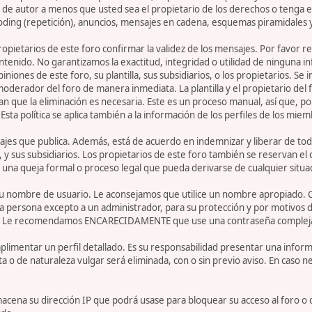
de autor a menos que usted sea el propietario de los derechos o tenga el
oding (repetición), anuncios, mensajes en cadena, esquemas piramidales y
 propietarios de este foro confirmar la validez de los mensajes. Por fav
ntenido. No garantizamos la exactitud, integridad o utilidad de ninguna 
iniones de este foro, su plantilla, sus subsidiarios, o los propietarios. S
 moderador del foro de manera inmediata. La plantilla y el propietario del
n que la eliminación es necesaria. Este es un proceso manual, así que, p
ta política se aplica también a la información de los perfiles de los miem
jes que publica. Además, está de acuerdo en indemnizar y liberar de toda
la, y sus subsidiarios. Los propietarios de este foro también se reservan e
 una queja formal o proceso legal que pueda derivarse de cualquier situa
r su nombre de usuario. Le aconsejamos que utilice un nombre apropiado. 
 persona excepto a un administrador, para su protección y por motivos d
. Le recomendamos ENCARECIDAMENTE que use una contraseña compleja y ú
limentar un perfil detallado. Es su responsabilidad presentar una informa
ta o de naturaleza vulgar será eliminada, con o sin previo aviso. En caso 
acena su dirección IP que podrá usase para bloquear su acceso al foro o 