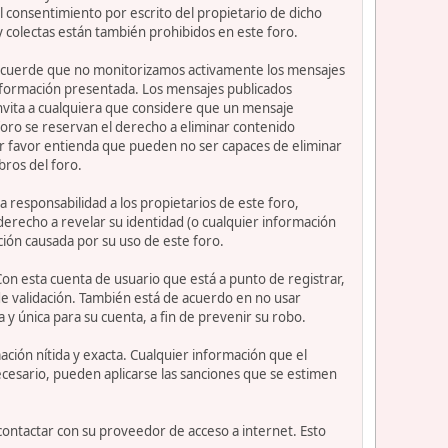
 consentimiento por escrito del propietario de dicho
 colectas están también prohibidos en este foro.
or recuerde que no monitorizamos activamente los mensajes
información presentada. Los mensajes publicados
e invita a cualquiera que considere que un mensaje
 foro se reservan el derecho a eliminar contenido
or favor entienda que pueden no ser capaces de eliminar
bros del foro.
 responsabilidad a los propietarios de este foro,
l derecho a revelar su identidad (o cualquier información
ción causada por su uso de este foro.
Con esta cuenta de usuario que está a punto de registrar,
e validación. También está de acuerdo en no usar
nica para su cuenta, a fin de prevenir su robo.
ción nítida y exacta. Cualquier información que el
necesario, pueden aplicarse las sanciones que se estimen
contactar con su proveedor de acceso a internet. Esto