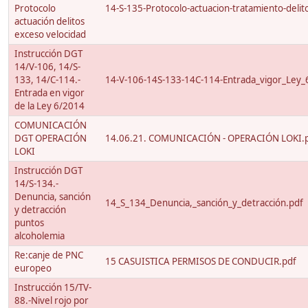
Protocolo
14-S-135-Protocolo-actuacion-tratamiento-delito
actuación delitos
exceso velocidad
Instrucción DGT
14/V-106, 14/S-
133, 14/C-114.-
14-V-106-14S-133-14C-114-Entrada_vigor_Ley_
Entrada en vigor
de la Ley 6/2014
COMUNICACIÓN
DGT OPERACIÓN
14.06.21. COMUNICACIÓN - OPERACIÓN LOKI.
LOKI
Instrucción DGT
14/S-134.-
Denuncia, sanción
14_S_134_Denuncia,_sanción_y_detracción.pdf
y detracción
puntos
alcoholemia
Re:canje de PNC
15 CASUISTICA PERMISOS DE CONDUCIR.pdf
europeo
Instrucción 15/TV-
88.-Nivel rojo por