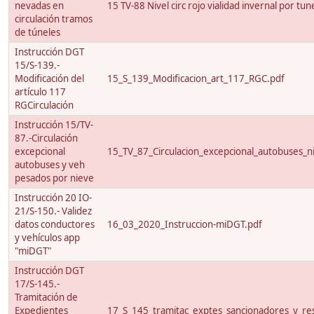
nevadas en
15 TV-88 Nivel circ rojo vialidad invernal por tun
circulación tramos
de túneles
Instrucción DGT
15/S-139.-
Modificación del
15_S_139_Modificacion_art_117_RGC.pdf
artículo 117
RGCirculación
Instrucción 15/TV-
87.-Circulación
excepcional
15_TV_87_Circulacion_excepcional_autobuses_ni
autobuses y veh
pesados por nieve
Instrucción 20 IO-
21/S-150.- Validez
datos conductores
16_03_2020_Instruccion-miDGT.pdf
y vehículos app
"miDGT"
Instrucción DGT
17/S-145.-
Tramitación de
Expedientes
17_S_145_tramitac_exptes_sancionadores_y_res