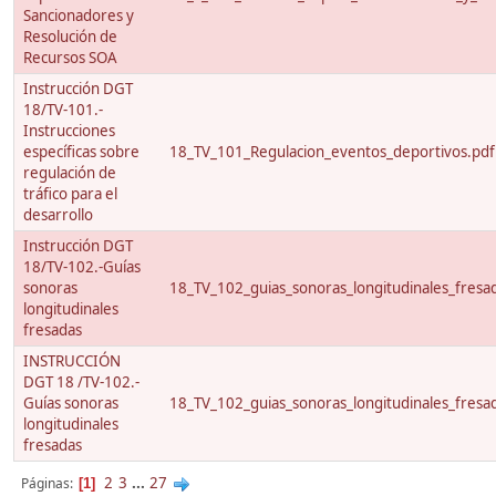
Sancionadores y
Resolución de
Recursos SOA
Instrucción DGT
18/TV-101.-
Instrucciones
específicas sobre
18_TV_101_Regulacion_eventos_deportivos.pdf
regulación de
tráfico para el
desarrollo
Instrucción DGT
18/TV-102.-Guías
sonoras
18_TV_102_guias_sonoras_longitudinales_fresa
longitudinales
fresadas
INSTRUCCIÓN
DGT 18 /TV-102.-
Guías sonoras
18_TV_102_guias_sonoras_longitudinales_fresa
longitudinales
fresadas
2
3
...
27
Páginas
1