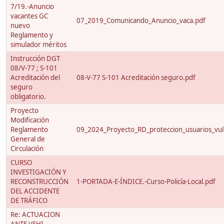
7/19.-Anuncio
vacantes GC
07_2019_Comunicando_Anuncio_vaca.pdf
nuevo
Reglamento y
simulador méritos
Instrucción DGT
08/V-77 ; S-101
Acreditación del
08-V-77 S-101 Acreditación seguro.pdf
seguro
obligatorio.
Proyecto
Modificación
Reglamento
09_2024_Proyecto_RD_proteccion_usuarios_vuln
General de
Circulación
CURSO
INVESTIGACIÓN Y
RECONSTRUCCIÓN
1-PORTADA-E-ÍNDICE.-Curso-Policía-Local.pdf
DEL ACCIDENTE
DE TRÁFICO
Re: ACTUACION