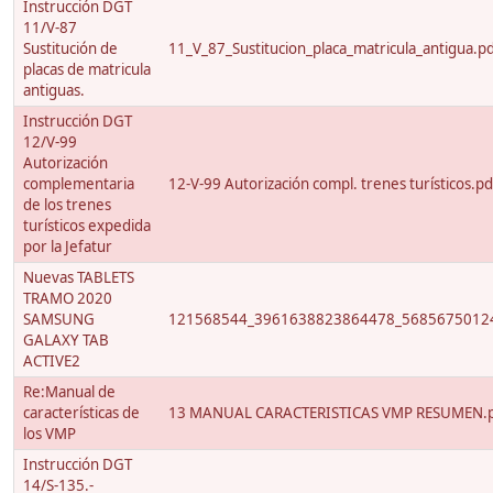
Instrucción DGT
11/V-87
Sustitución de
11_V_87_Sustitucion_placa_matricula_antigua.p
placas de matricula
antiguas.
Instrucción DGT
12/V-99
Autorización
complementaria
12-V-99 Autorización compl. trenes turísticos.pd
de los trenes
turísticos expedida
por la Jefatur
Nuevas TABLETS
TRAMO 2020
SAMSUNG
121568544_3961638823864478_56856750124
GALAXY TAB
ACTIVE2
Re:Manual de
características de
13 MANUAL CARACTERISTICAS VMP RESUMEN.
los VMP
Instrucción DGT
14/S-135.-