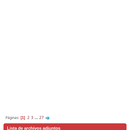
2
3
...
27
Páginas
1
Lista de archivos adjuntos