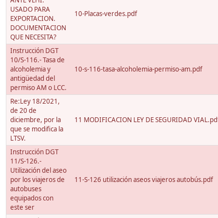
ANTE VEHI.
USADO PARA
10-Placas-verdes.pdf
EXPORTACION.
DOCUMENTACION
QUE NECESITA?
Instrucción DGT
10/S-116.- Tasa de
alcoholemia y
10-s-116-tasa-alcoholemia-permiso-am.pdf
antigüedad del
permiso AM o LCC.
Re:Ley 18/2021,
de 20 de
diciembre, por la
11 MODIFICACION LEY DE SEGURIDAD VIAL.pd
que se modifica la
LTSV.
Instrucción DGT
11/S-126.-
Utilización del aseo
por los viajeros de
11-S-126 utilización aseos viajeros autobús.pdf
autobuses
equipados con
este ser