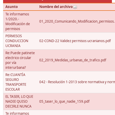
Asunto
Nombre del archivo
Te informamos
1/2020.-
01_2020_Comunicando_Modificacion_permisos.
Modificación de
permisos
PERMISOS
CONDUCCION
02-COND-22 Validez permisos ucranianos.pdf
UCRANIA
Re:Puede patinete
electrico circular
02_2019_Medidas_urbanas_de_trafico.pdf
por vía
interurbana?
Re:CUANTÍA
SEGURO
042 - Resolución 1-2013 sobre normativa y nor
TRANSPORTE
ESCOLAR
EL TASER, LO QUE
NADIE QUISO
05_taser_lo_que_nadie_159.pdf
DECIRLE NUNCA
Te informamos