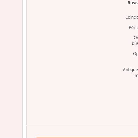
Busca
Coinci
Por 
O
bú
Op
Antigüe
m