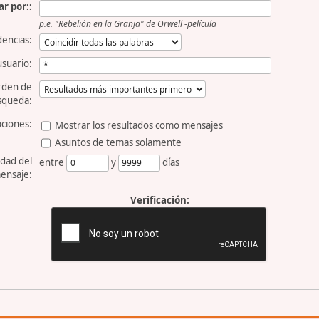
r por::
p.e.
"Rebelión en la Granja" de Orwell -película
dencias:
usuario:
rden de
squeda:
ciones:
Mostrar los resultados como mensajes
Asuntos de temas solamente
dad del
entre
y
días
ensaje:
Verificación: