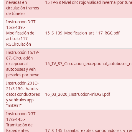
nevadas en
15 TV-88 Nivel circ rojo vialidad invernal por tun
circulación tramos
de túneles
Instrucción DGT
15/S-139.-
Modificación del
15_S_139_Modificacion_art_117_RGC.pdf
artículo 117
RGCirculación
Instrucción 15/TV-
87.-Circulación
excepcional
15_TV_87_Circulacion_excepcional_autobuses_ni
autobuses y veh
pesados por nieve
Instrucción 20 IO-
21/S-150.- Validez
datos conductores
16_03_2020_Instruccion-miDGT.pdf
y vehículos app
"miDGT"
Instrucción DGT
17/S-145.-
Tramitación de
Expedientes
17_S_145_tramitac_exptes_sancionadores_y_res