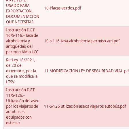
ANTE VEHI.
USADO PARA
10-Placas-verdes.pdf
EXPORTACION.
DOCUMENTACION
QUE NECESITA?
Instrucción DGT
10/S-116.- Tasa de
alcoholemia y
10-s-116-tasa-alcoholemia-permiso-am.pdf
antigüedad del
permiso AM o LCC.
Re:Ley 18/2021,
de 20 de
diciembre, por la
11 MODIFICACION LEY DE SEGURIDAD VIAL.pd
que se modifica la
LTSV.
Instrucción DGT
11/S-126.-
Utilización del aseo
por los viajeros de
11-S-126 utilización aseos viajeros autobús.pdf
autobuses
equipados con
este ser