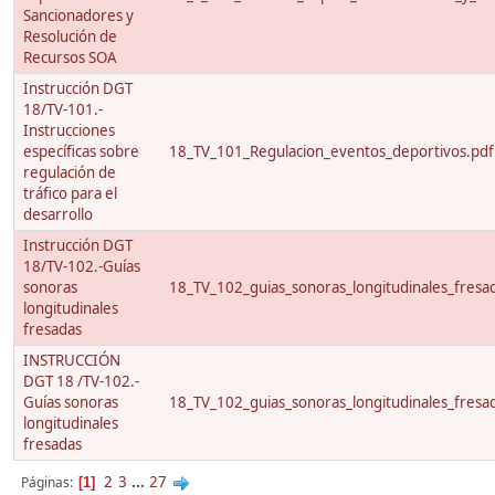
Sancionadores y
Resolución de
Recursos SOA
Instrucción DGT
18/TV-101.-
Instrucciones
específicas sobre
18_TV_101_Regulacion_eventos_deportivos.pdf
regulación de
tráfico para el
desarrollo
Instrucción DGT
18/TV-102.-Guías
sonoras
18_TV_102_guias_sonoras_longitudinales_fresa
longitudinales
fresadas
INSTRUCCIÓN
DGT 18 /TV-102.-
Guías sonoras
18_TV_102_guias_sonoras_longitudinales_fresa
longitudinales
fresadas
2
3
...
27
Páginas
1