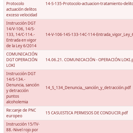
Protocolo
14-S-135-Protocolo-actuacion-tratamiento-delito
actuación delitos
exceso velocidad
Instrucción DGT
14/V-106, 14/S-
133, 14/C-114.-
14-V-106-14S-133-14C-114-Entrada_vigor_Ley_
Entrada en vigor
de la Ley 6/2014
COMUNICACIÓN
DGT OPERACIÓN
14.06.21. COMUNICACIÓN - OPERACIÓN LOKI.
LOKI
Instrucción DGT
14/S-134.-
Denuncia, sanción
14_S_134_Denuncia,_sanción_y_detracción.pdf
y detracción
puntos
alcoholemia
Re:canje de PNC
15 CASUISTICA PERMISOS DE CONDUCIR.pdf
europeo
Instrucción 15/TV-
88.-Nivel rojo por