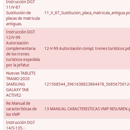
Instrucción DGT
11/V-87
Sustitución de
11_V_87_Sustitucion_placa_matricula_antigua.p
placas de matricula
antiguas.
Instrucción DGT
12/V-99
Autorización
complementaria
12-V-99 Autorización compl. trenes turísticos.pd
de los trenes
turísticos expedida
por la Jefatur
Nuevas TABLETS
TRAMO 2020
SAMSUNG
121568544_3961638823864478_56856750124
GALAXY TAB
ACTIVE2
Re:Manual de
características de
13 MANUAL CARACTERISTICAS VMP RESUMEN.
los VMP
Instrucción DGT
14/S-135.-