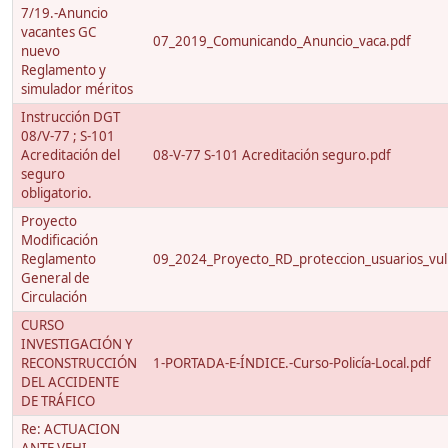
7/19.-Anuncio
vacantes GC
07_2019_Comunicando_Anuncio_vaca.pdf
nuevo
Reglamento y
simulador méritos
Instrucción DGT
08/V-77 ; S-101
Acreditación del
08-V-77 S-101 Acreditación seguro.pdf
seguro
obligatorio.
Proyecto
Modificación
Reglamento
09_2024_Proyecto_RD_proteccion_usuarios_vuln
General de
Circulación
CURSO
INVESTIGACIÓN Y
RECONSTRUCCIÓN
1-PORTADA-E-ÍNDICE.-Curso-Policía-Local.pdf
DEL ACCIDENTE
DE TRÁFICO
Re: ACTUACION