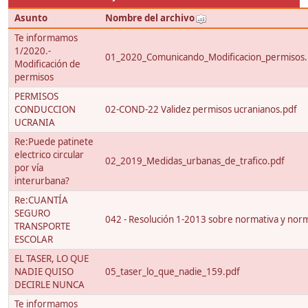
Asunto
Nombre del archivo
Te informamos
1/2020.-
01_2020_Comunicando_Modificacion_permisos.
Modificación de
permisos
PERMISOS
CONDUCCION
02-COND-22 Validez permisos ucranianos.pdf
UCRANIA
Re:Puede patinete
electrico circular
02_2019_Medidas_urbanas_de_trafico.pdf
por vía
interurbana?
Re:CUANTÍA
SEGURO
042 - Resolución 1-2013 sobre normativa y nor
TRANSPORTE
ESCOLAR
EL TASER, LO QUE
NADIE QUISO
05_taser_lo_que_nadie_159.pdf
DECIRLE NUNCA
Te informamos