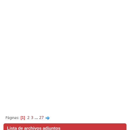
2
3
...
27
Páginas
1
Lista de archivos adjuntos