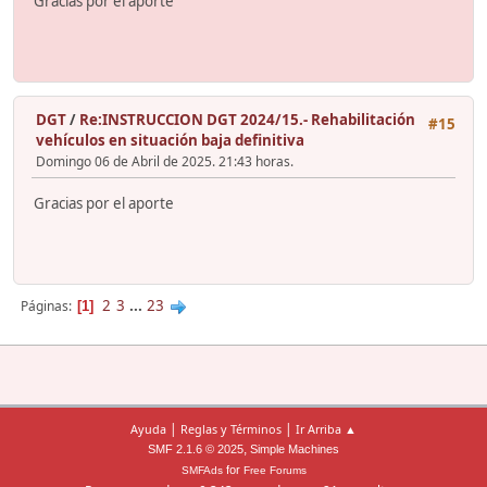
Gracias por el aporte
DGT
/
Re:INSTRUCCION DGT 2024/15.- Rehabilitación
#15
vehículos en situación baja definitiva
Domingo 06 de Abril de 2025. 21:43 horas.
Gracias por el aporte
2
3
...
23
Páginas
1
|
|
Ayuda
Reglas y Términos
Ir Arriba ▲
,
SMF 2.1.6 © 2025
Simple Machines
for
SMFAds
Free Forums