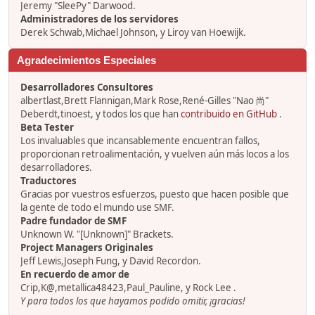
Jeremy "SleePy" Darwood.
Administradores de los servidores
Derek Schwab,Michael Johnson, y Liroy van Hoewijk.
Agradecimientos Especiales
Desarrolladores Consultores
albertlast,Brett Flannigan,Mark Rose,René-Gilles "Nao 尚"
Deberdt,tinoest, y todos los que han
contribuido en GitHub
.
Beta Tester
Los invaluables que incansablemente encuentran fallos,
proporcionan retroalimentación, y vuelven aún más locos a los
desarrolladores.
Traductores
Gracias por vuestros esfuerzos, puesto que hacen posible que
la gente de todo el mundo use SMF.
Padre fundador de SMF
Unknown W. "[Unknown]" Brackets.
Project Managers Originales
Jeff Lewis,Joseph Fung, y David Recordon.
En recuerdo de amor de
Crip,K@,metallica48423,Paul_Pauline, y Rock Lee .
Y para todos los que hayamos podido omitir, ¡gracias!