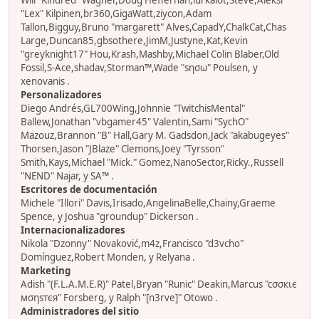
Will "Kindred" Wagner,Doug Heffernan,lurkalot,Steve,Aleksi
"Lex" Kilpinen,br360,GigaWatt,ziycon,Adam
Tallon,Bigguy,Bruno "margarett" Alves,CapadY,ChalkCat,Chas
Large,Duncan85,gbsothere,JimM,Justyne,Kat,Kevin
"greyknight17" Hou,Krash,Mashby,Michael Colin Blaber,Old
Fossil,S-Ace,shadav,Storman™,Wade "sησω" Poulsen, y
xenovanis .
Personalizadores
Diego Andrés,GL700Wing,Johnnie "TwitchisMental"
Ballew,Jonathan "vbgamer45" Valentin,Sami "SychO"
Mazouz,Brannon "B" Hall,Gary M. Gadsdon,Jack "akabugeyes"
Thorsen,Jason "JBlaze" Clemons,Joey "Tyrsson"
Smith,Kays,Michael "Mick." Gomez,NanoSector,Ricky.,Russell
"NEND" Najar, y SA™ .
Escritores de documentación
Michele "Illori" Davis,Irisado,AngelinaBelle,Chainy,Graeme
Spence, y Joshua "groundup" Dickerson .
Internacionalizadores
Nikola "Dzonny" Novaković,m4z,Francisco "d3vcho"
Domínguez,Robert Monden, y Relyana .
Marketing
Adish "(F.L.A.M.E.R)" Patel,Bryan "Runic" Deakin,Marcus "cσσкιє
мσηѕтєя" Forsberg, y Ralph "[n3rve]" Otowo .
Administradores del sitio