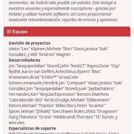
momentos. No habría sido posible sin ustedes. Esto incluye a
nuestros usuarios y especialmente suscriptores - gracias por
instalar y utilizar nuestro software, así como proporcionar
invaluable retroalimentación, reportes de errores y opiniones.
El Equipo
Gestión de proyectos
Aleksi "Lex" Kilpinen,Michele "Illori" Davis,Jessica "Suki"
González, y Will "Kindred" Wagner .
Desarrolladores
Jon "Sesquipedalian" Stovell,John "live627" Rayes,Oscar "Ozp"
Rydhé,Aaron van Geffen,Antechinus,Bjoern "Bloc"
Kristiansen,Brad "IchBin™" Grow,Colin
Schoen,emanuele,Hendrik Jan "Compuart" Visser,Jessica "Suki"
González,Jon "Sesquipedalian" Stovell,Juan "JayBachatero"
Hernandez,Karl "RegularExpression" Benson,Matthew
"Labradoodle-360" Kerle,Grudge,Michael "Oldiesmann"
Eshom,Michael "Thantos" Miller,Norv,Peter "Arantor"
Spicer,Selman "[SiNaN]" Eser,Shawn Bulen,Shitiz "Dragooon"
Garg,Theodore "Orstio" Hildebrandt,Thorsten "TE" Eurich, y
winrules .
Especialistas de soporte