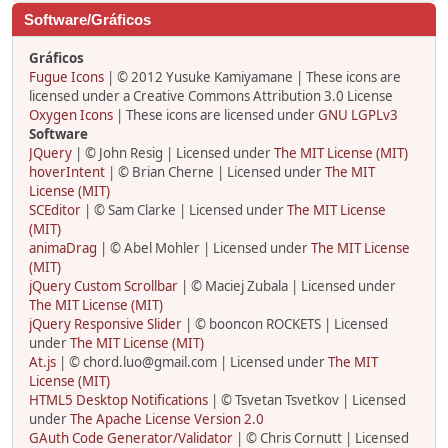
Software/Gráficos
Gráficos
Fugue Icons
| © 2012 Yusuke Kamiyamane | These icons are
licensed under a Creative Commons Attribution 3.0 License
Oxygen Icons
| These icons are licensed under
GNU LGPLv3
Software
JQuery
| © John Resig | Licensed under
The MIT License (MIT)
hoverIntent
| © Brian Cherne | Licensed under
The MIT
License (MIT)
SCEditor
| © Sam Clarke | Licensed under
The MIT License
(MIT)
animaDrag
| © Abel Mohler | Licensed under
The MIT License
(MIT)
jQuery Custom Scrollbar
| © Maciej Zubala | Licensed under
The MIT License (MIT)
jQuery Responsive Slider
| © booncon ROCKETS | Licensed
under
The MIT License (MIT)
At.js
| © chord.luo@gmail.com | Licensed under
The MIT
License (MIT)
HTML5 Desktop Notifications
| © Tsvetan Tsvetkov | Licensed
under
The Apache License Version 2.0
GAuth Code Generator/Validator
| © Chris Cornutt | Licensed