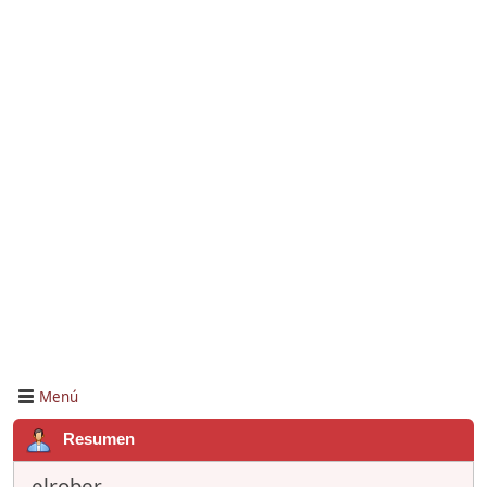
Menú
Resumen
elrober