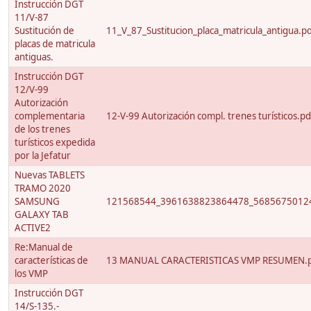
Instrucción DGT
11/V-87
Sustitución de
11_V_87_Sustitucion_placa_matricula_antigua.p
placas de matricula
antiguas.
Instrucción DGT
12/V-99
Autorización
complementaria
12-V-99 Autorización compl. trenes turísticos.pd
de los trenes
turísticos expedida
por la Jefatur
Nuevas TABLETS
TRAMO 2020
SAMSUNG
121568544_3961638823864478_56856750124
GALAXY TAB
ACTIVE2
Re:Manual de
características de
13 MANUAL CARACTERISTICAS VMP RESUMEN.
los VMP
Instrucción DGT
14/S-135.-