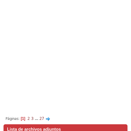
2
3
...
27
Páginas
1
Lista de archivos adjuntos