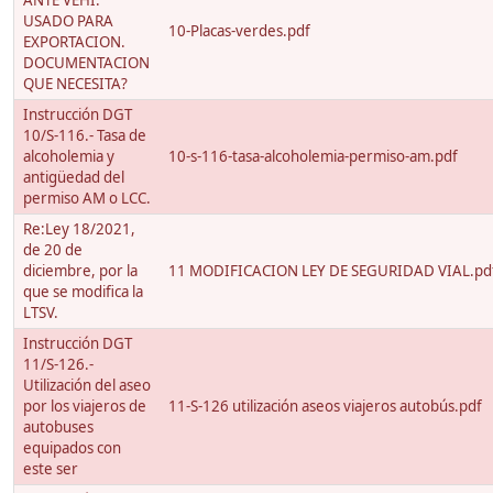
ANTE VEHI.
USADO PARA
10-Placas-verdes.pdf
EXPORTACION.
DOCUMENTACION
QUE NECESITA?
Instrucción DGT
10/S-116.- Tasa de
alcoholemia y
10-s-116-tasa-alcoholemia-permiso-am.pdf
antigüedad del
permiso AM o LCC.
Re:Ley 18/2021,
de 20 de
diciembre, por la
11 MODIFICACION LEY DE SEGURIDAD VIAL.pd
que se modifica la
LTSV.
Instrucción DGT
11/S-126.-
Utilización del aseo
por los viajeros de
11-S-126 utilización aseos viajeros autobús.pdf
autobuses
equipados con
este ser