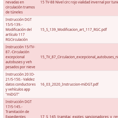
nevadas en
15 TV-88 Nivel circ rojo vialidad invernal por tun
circulación tramos
de túneles
Instrucción DGT
15/S-139.-
Modificación del
15_S_139_Modificacion_art_117_RGC.pdf
artículo 117
RGCirculación
Instrucción 15/TV-
87.-Circulación
excepcional
15_TV_87_Circulacion_excepcional_autobuses_ni
autobuses y veh
pesados por nieve
Instrucción 20 IO-
21/S-150.- Validez
datos conductores
16_03_2020_Instruccion-miDGT.pdf
y vehículos app
"miDGT"
Instrucción DGT
17/S-145.-
Tramitación de
Expedientes
17_S_145_tramitac_exptes_sancionadores_y_res