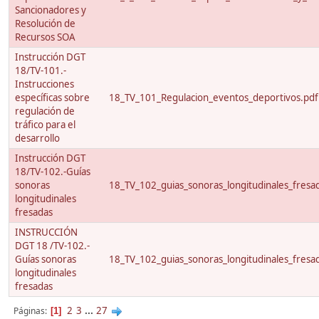
Sancionadores y
Resolución de
Recursos SOA
Instrucción DGT
18/TV-101.-
Instrucciones
específicas sobre
18_TV_101_Regulacion_eventos_deportivos.pdf
regulación de
tráfico para el
desarrollo
Instrucción DGT
18/TV-102.-Guías
sonoras
18_TV_102_guias_sonoras_longitudinales_fresa
longitudinales
fresadas
INSTRUCCIÓN
DGT 18 /TV-102.-
Guías sonoras
18_TV_102_guias_sonoras_longitudinales_fresa
longitudinales
fresadas
2
3
...
27
Páginas
1