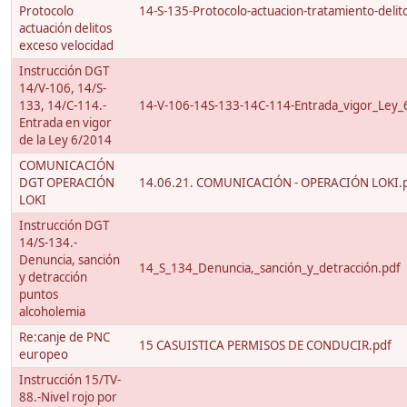
Protocolo
14-S-135-Protocolo-actuacion-tratamiento-delito
actuación delitos
exceso velocidad
Instrucción DGT
14/V-106, 14/S-
133, 14/C-114.-
14-V-106-14S-133-14C-114-Entrada_vigor_Ley_
Entrada en vigor
de la Ley 6/2014
COMUNICACIÓN
DGT OPERACIÓN
14.06.21. COMUNICACIÓN - OPERACIÓN LOKI.
LOKI
Instrucción DGT
14/S-134.-
Denuncia, sanción
14_S_134_Denuncia,_sanción_y_detracción.pdf
y detracción
puntos
alcoholemia
Re:canje de PNC
15 CASUISTICA PERMISOS DE CONDUCIR.pdf
europeo
Instrucción 15/TV-
88.-Nivel rojo por