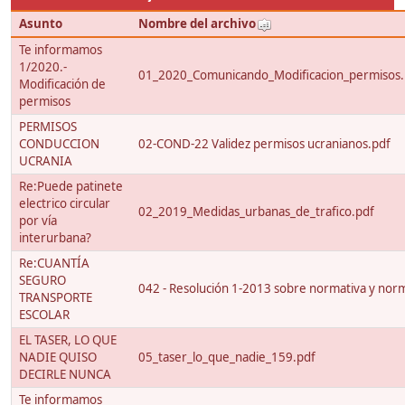
Asunto
Nombre del archivo
Te informamos
1/2020.-
01_2020_Comunicando_Modificacion_permisos.
Modificación de
permisos
PERMISOS
CONDUCCION
02-COND-22 Validez permisos ucranianos.pdf
UCRANIA
Re:Puede patinete
electrico circular
02_2019_Medidas_urbanas_de_trafico.pdf
por vía
interurbana?
Re:CUANTÍA
SEGURO
042 - Resolución 1-2013 sobre normativa y nor
TRANSPORTE
ESCOLAR
EL TASER, LO QUE
NADIE QUISO
05_taser_lo_que_nadie_159.pdf
DECIRLE NUNCA
Te informamos