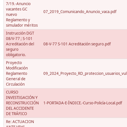
7/19.-Anuncio
vacantes GC
07_2019_Comunicando_Anuncio_vaca.pdf
nuevo
Reglamento y
simulador méritos
Instrucción DGT
08/V-77 ; S-101
Acreditación del
08-V-77 S-101 Acreditación seguro.pdf
seguro
obligatorio.
Proyecto
Modificación
Reglamento
09_2024_Proyecto_RD_proteccion_usuarios_vuln
General de
Circulación
CURSO
INVESTIGACIÓN Y
RECONSTRUCCIÓN
1-PORTADA-E-ÍNDICE.-Curso-Policía-Local.pdf
DEL ACCIDENTE
DE TRÁFICO
Re: ACTUACION