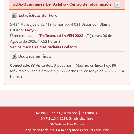
GDA.-Guardianes Del Asfalto - Centro de Información
Estadísticas del Foro
5,484 Mensajes en 2,418 Temas por 4,021 Usuarios - Último
usuario:
andy63
Último mensaje:
"
Re:Instrucción VEH 2022-...
"
(Jueves 06 de
Agosto de 2026. 17:52 horas.)
Ver los mensajes más recientes del foro.
Usuarios en línea
Conectado:
33 Visitantes, 0 Usuarios - Máximo en linea hoy:
86
-
Máximo en linea siempre: 9,937 (Viernes 15 de Mayo de 2026. 21:14
horas.)
|
|
Ayuda
Reglas y Términos
Ir Arriba ▲
,
SMF 2.1.6 © 2025
Simple Machines
for
SMFAds
Free Forums
Page generada en 0.404 segundos con 19 consultas.