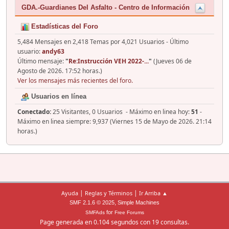
GDA.-Guardianes Del Asfalto - Centro de Información
Estadísticas del Foro
5,484 Mensajes en 2,418 Temas por 4,021 Usuarios - Último
usuario:
andy63
Último mensaje:
"
Re:Instrucción VEH 2022-...
"
(Jueves 06 de
Agosto de 2026. 17:52 horas.)
Ver los mensajes más recientes del foro.
Usuarios en línea
Conectado:
25 Visitantes, 0 Usuarios - Máximo en linea hoy:
51
-
Máximo en linea siempre: 9,937 (Viernes 15 de Mayo de 2026. 21:14
horas.)
|
|
Ayuda
Reglas y Términos
Ir Arriba ▲
,
SMF 2.1.6 © 2025
Simple Machines
for
SMFAds
Free Forums
Page generada en 0.104 segundos con 19 consultas.