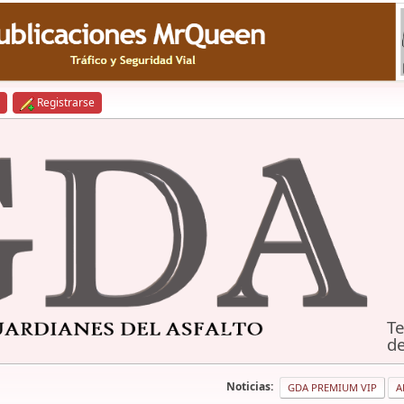
Registrarse
Te
de
Noticias:
GDA PREMIUM VIP
A