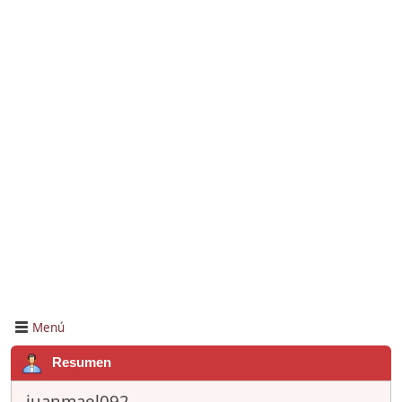
Menú
Resumen
juanmael092