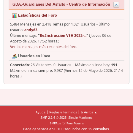
GDA.-Guardianes Del Asfalto - Centro de Información
Estadísticas del Foro
5,484 Mensajes en 2,418 Temas por 4,021 Usuarios - Último
usuario:
andy63
Último mensaje:
"
Re:Instrucción VEH 2022-...
"
(Jueves 06 de
Agosto de 2026. 17:52 horas.)
Ver los mensajes más recientes del foro.
Usuarios en línea
Conectado:
26 Visitantes, 0 Usuarios - Máximo en linea hoy:
191
-
Máximo en linea siempre: 9,937 (Viernes 15 de Mayo de 2026. 21:14
horas.)
|
|
Ayuda
Reglas y Términos
Ir Arriba ▲
,
SMF 2.1.6 © 2025
Simple Machines
for
SMFAds
Free Forums
Page generada en 0.100 segundos con 19 consultas.