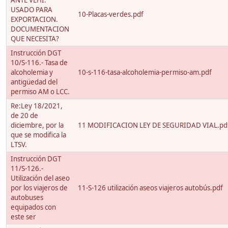
ANTE VEHI.
USADO PARA
10-Placas-verdes.pdf
EXPORTACION.
DOCUMENTACION
QUE NECESITA?
Instrucción DGT
10/S-116.- Tasa de
alcoholemia y
10-s-116-tasa-alcoholemia-permiso-am.pdf
antigüedad del
permiso AM o LCC.
Re:Ley 18/2021,
de 20 de
diciembre, por la
11 MODIFICACION LEY DE SEGURIDAD VIAL.pd
que se modifica la
LTSV.
Instrucción DGT
11/S-126.-
Utilización del aseo
por los viajeros de
11-S-126 utilización aseos viajeros autobús.pdf
autobuses
equipados con
este ser