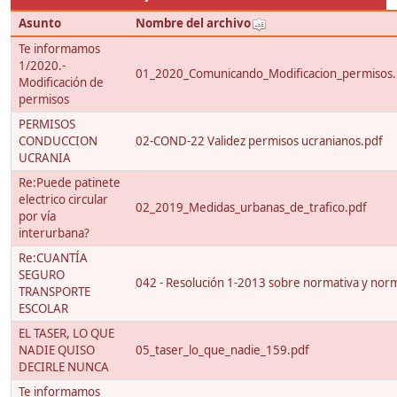
Asunto
Nombre del archivo
Te informamos
1/2020.-
01_2020_Comunicando_Modificacion_permisos.
Modificación de
permisos
PERMISOS
CONDUCCION
02-COND-22 Validez permisos ucranianos.pdf
UCRANIA
Re:Puede patinete
electrico circular
02_2019_Medidas_urbanas_de_trafico.pdf
por vía
interurbana?
Re:CUANTÍA
SEGURO
042 - Resolución 1-2013 sobre normativa y nor
TRANSPORTE
ESCOLAR
EL TASER, LO QUE
NADIE QUISO
05_taser_lo_que_nadie_159.pdf
DECIRLE NUNCA
Te informamos