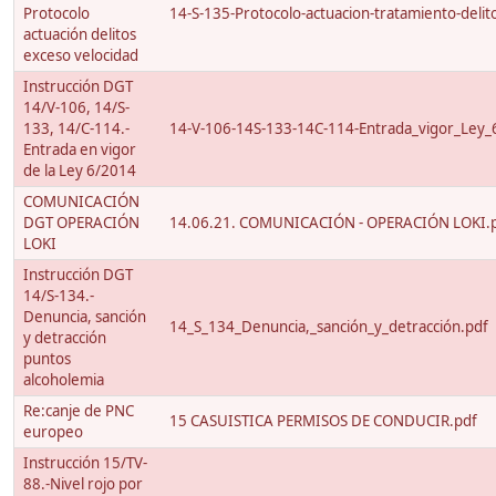
Protocolo
14-S-135-Protocolo-actuacion-tratamiento-delito
actuación delitos
exceso velocidad
Instrucción DGT
14/V-106, 14/S-
133, 14/C-114.-
14-V-106-14S-133-14C-114-Entrada_vigor_Ley_
Entrada en vigor
de la Ley 6/2014
COMUNICACIÓN
DGT OPERACIÓN
14.06.21. COMUNICACIÓN - OPERACIÓN LOKI.
LOKI
Instrucción DGT
14/S-134.-
Denuncia, sanción
14_S_134_Denuncia,_sanción_y_detracción.pdf
y detracción
puntos
alcoholemia
Re:canje de PNC
15 CASUISTICA PERMISOS DE CONDUCIR.pdf
europeo
Instrucción 15/TV-
88.-Nivel rojo por