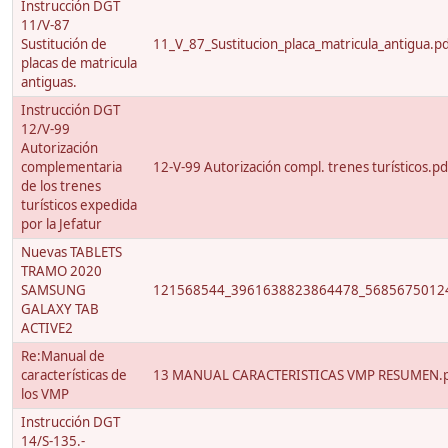
Instrucción DGT
11/V-87
Sustitución de
11_V_87_Sustitucion_placa_matricula_antigua.p
placas de matricula
antiguas.
Instrucción DGT
12/V-99
Autorización
complementaria
12-V-99 Autorización compl. trenes turísticos.pd
de los trenes
turísticos expedida
por la Jefatur
Nuevas TABLETS
TRAMO 2020
SAMSUNG
121568544_3961638823864478_56856750124
GALAXY TAB
ACTIVE2
Re:Manual de
características de
13 MANUAL CARACTERISTICAS VMP RESUMEN.
los VMP
Instrucción DGT
14/S-135.-