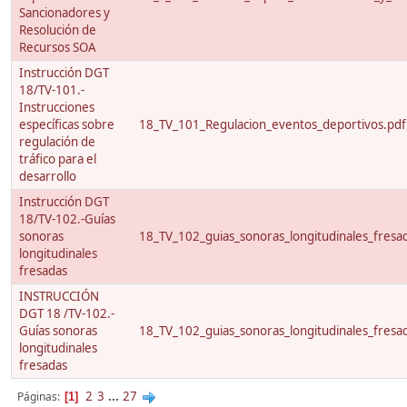
Sancionadores y
Resolución de
Recursos SOA
Instrucción DGT
18/TV-101.-
Instrucciones
específicas sobre
18_TV_101_Regulacion_eventos_deportivos.pdf
regulación de
tráfico para el
desarrollo
Instrucción DGT
18/TV-102.-Guías
sonoras
18_TV_102_guias_sonoras_longitudinales_fresa
longitudinales
fresadas
INSTRUCCIÓN
DGT 18 /TV-102.-
Guías sonoras
18_TV_102_guias_sonoras_longitudinales_fresa
longitudinales
fresadas
2
3
...
27
Páginas
1