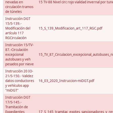
nevadas en
15 TV-88 Nivel circ rojo vialidad invernal por tun
circulación tramos
de túneles
Instrucción DGT
15/S-139.-
Modificación del
15_S_139_Modificacion_art_117_RGC.pdf
artículo 117
RGCirculación
Instrucción 15/TV-
87.-Circulación
excepcional
15_TV_87_Circulacion_excepcional_autobuses_ni
autobuses y veh
pesados por nieve
Instrucción 20 IO-
21/S-150.- Validez
datos conductores
16_03_2020_Instruccion-miDGT.pdf
y vehículos app
"miDGT"
Instrucción DGT
17/S-145.-
Tramitación de
Expedientes
17_S_145_tramitac_exptes_sancionadores_y_res