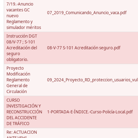
7/19.-Anuncio
vacantes GC
07_2019_Comunicando_Anuncio_vaca.pdf
nuevo
Reglamento y
simulador méritos
Instrucción DGT
08/V-77 ; S-101
Acreditación del
08-V-77 S-101 Acreditación seguro.pdf
seguro
obligatorio.
Proyecto
Modificación
Reglamento
09_2024_Proyecto_RD_proteccion_usuarios_vuln
General de
Circulación
CURSO
INVESTIGACIÓN Y
RECONSTRUCCIÓN
1-PORTADA-E-ÍNDICE.-Curso-Policía-Local.pdf
DEL ACCIDENTE
DE TRÁFICO
Re: ACTUACION