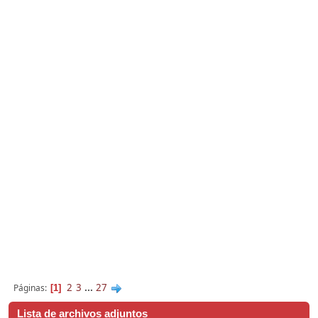
2
3
...
27
Páginas
1
Lista de archivos adjuntos