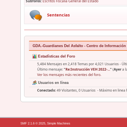
Subforos
Escritos Fiscalía General del Estado
Sentencias
GDA.-Guardianes Del Asfalto - Centro de Información
Estadísticas del Foro
5,484 Mensajes en 2,418 Temas por 4,021 Usuarios - Últ
Último mensaje:
"
Re:Instrucción VEH 2022-...
"
(
Ayer
a l
Ver los mensajes más recientes del foro.
Usuarios en línea
Conectado:
49 Visitantes, 0 Usuarios - Máximo en linea
,
SMF 2.1.6 © 2025
Simple Machines