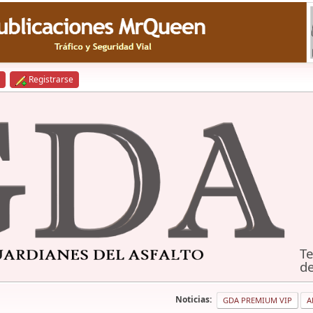
Registrarse
Te
de
Noticias:
GDA PREMIUM VIP
A