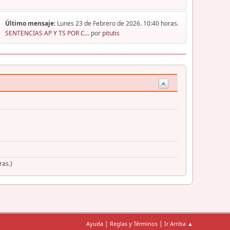
Último mensaje:
Lunes 23 de Febrero de 2026. 10:40 horas.
SENTENCIAS AP Y TS POR C...
por
pitutis
ras.)
|
|
Ayuda
Reglas y Términos
Ir Arriba ▲