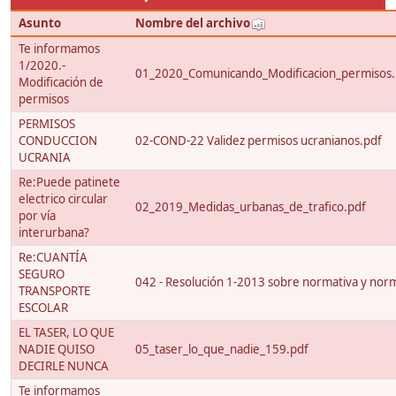
Asunto
Nombre del archivo
Te informamos
1/2020.-
01_2020_Comunicando_Modificacion_permisos.
Modificación de
permisos
PERMISOS
CONDUCCION
02-COND-22 Validez permisos ucranianos.pdf
UCRANIA
Re:Puede patinete
electrico circular
02_2019_Medidas_urbanas_de_trafico.pdf
por vía
interurbana?
Re:CUANTÍA
SEGURO
042 - Resolución 1-2013 sobre normativa y nor
TRANSPORTE
ESCOLAR
EL TASER, LO QUE
NADIE QUISO
05_taser_lo_que_nadie_159.pdf
DECIRLE NUNCA
Te informamos