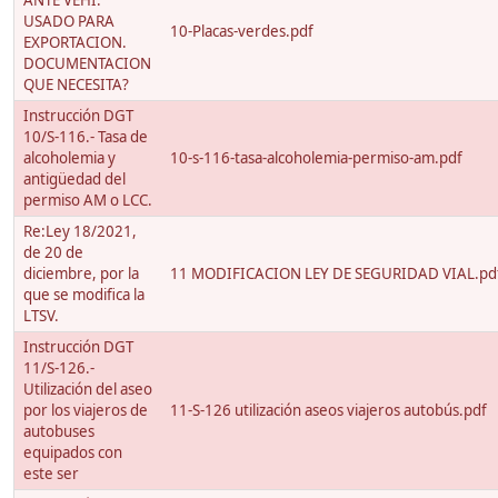
ANTE VEHI.
USADO PARA
10-Placas-verdes.pdf
EXPORTACION.
DOCUMENTACION
QUE NECESITA?
Instrucción DGT
10/S-116.- Tasa de
alcoholemia y
10-s-116-tasa-alcoholemia-permiso-am.pdf
antigüedad del
permiso AM o LCC.
Re:Ley 18/2021,
de 20 de
diciembre, por la
11 MODIFICACION LEY DE SEGURIDAD VIAL.pd
que se modifica la
LTSV.
Instrucción DGT
11/S-126.-
Utilización del aseo
por los viajeros de
11-S-126 utilización aseos viajeros autobús.pdf
autobuses
equipados con
este ser