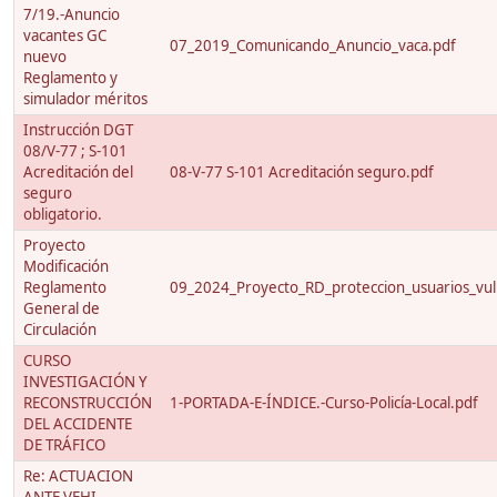
7/19.-Anuncio
vacantes GC
07_2019_Comunicando_Anuncio_vaca.pdf
nuevo
Reglamento y
simulador méritos
Instrucción DGT
08/V-77 ; S-101
Acreditación del
08-V-77 S-101 Acreditación seguro.pdf
seguro
obligatorio.
Proyecto
Modificación
Reglamento
09_2024_Proyecto_RD_proteccion_usuarios_vuln
General de
Circulación
CURSO
INVESTIGACIÓN Y
RECONSTRUCCIÓN
1-PORTADA-E-ÍNDICE.-Curso-Policía-Local.pdf
DEL ACCIDENTE
DE TRÁFICO
Re: ACTUACION