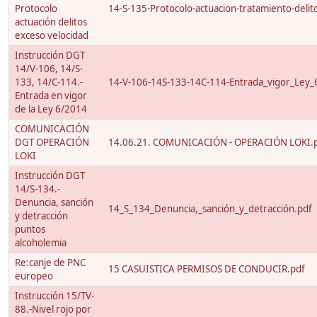
Protocolo
14-S-135-Protocolo-actuacion-tratamiento-delito
actuación delitos
exceso velocidad
Instrucción DGT
14/V-106, 14/S-
133, 14/C-114.-
14-V-106-14S-133-14C-114-Entrada_vigor_Ley_
Entrada en vigor
de la Ley 6/2014
COMUNICACIÓN
DGT OPERACIÓN
14.06.21. COMUNICACIÓN - OPERACIÓN LOKI.
LOKI
Instrucción DGT
14/S-134.-
Denuncia, sanción
14_S_134_Denuncia,_sanción_y_detracción.pdf
y detracción
puntos
alcoholemia
Re:canje de PNC
15 CASUISTICA PERMISOS DE CONDUCIR.pdf
europeo
Instrucción 15/TV-
88.-Nivel rojo por