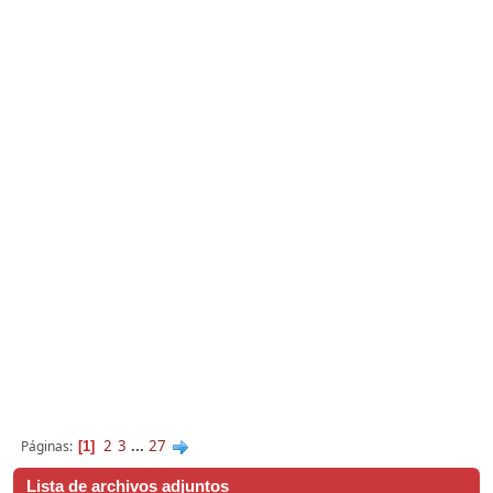
2
3
...
27
Páginas
1
Lista de archivos adjuntos