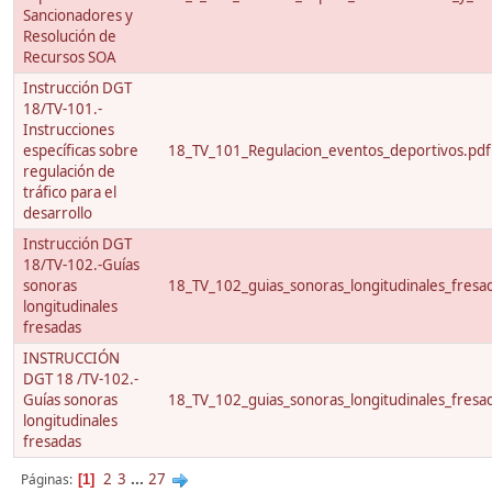
Sancionadores y
Resolución de
Recursos SOA
Instrucción DGT
18/TV-101.-
Instrucciones
específicas sobre
18_TV_101_Regulacion_eventos_deportivos.pdf
regulación de
tráfico para el
desarrollo
Instrucción DGT
18/TV-102.-Guías
sonoras
18_TV_102_guias_sonoras_longitudinales_fresa
longitudinales
fresadas
INSTRUCCIÓN
DGT 18 /TV-102.-
Guías sonoras
18_TV_102_guias_sonoras_longitudinales_fresa
longitudinales
fresadas
2
3
...
27
Páginas
1