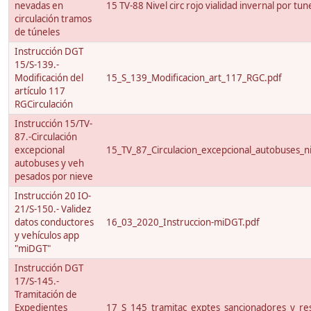
nevadas en
15 TV-88 Nivel circ rojo vialidad invernal por tun
circulación tramos
de túneles
Instrucción DGT
15/S-139.-
Modificación del
15_S_139_Modificacion_art_117_RGC.pdf
artículo 117
RGCirculación
Instrucción 15/TV-
87.-Circulación
excepcional
15_TV_87_Circulacion_excepcional_autobuses_ni
autobuses y veh
pesados por nieve
Instrucción 20 IO-
21/S-150.- Validez
datos conductores
16_03_2020_Instruccion-miDGT.pdf
y vehículos app
"miDGT"
Instrucción DGT
17/S-145.-
Tramitación de
Expedientes
17_S_145_tramitac_exptes_sancionadores_y_res