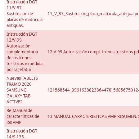
Instrucción DGT
11/V-87
Sustitución de
11_V_87_Sustitucion_placa_matricula_antigua.p
placas de matricula
antiguas.
Instrucción DGT
12/V-99
Autorización
complementaria
12-V-99 Autorización compl. trenes turísticos.pd
de los trenes
turísticos expedida
por la Jefatur
Nuevas TABLETS
TRAMO 2020
SAMSUNG
121568544_3961638823864478_56856750124
GALAXY TAB
ACTIVE2
Re:Manual de
características de
13 MANUAL CARACTERISTICAS VMP RESUMEN.
los VMP
Instrucción DGT
14/S-135.-