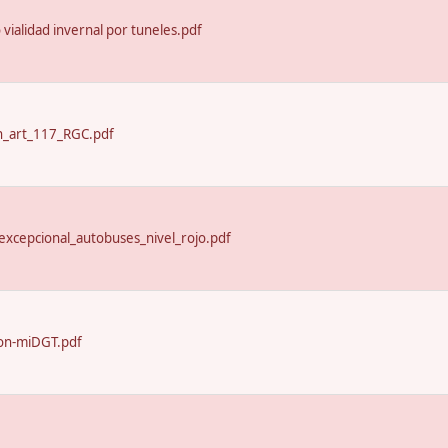
o vialidad invernal por tuneles.pdf
n_art_117_RGC.pdf
excepcional_autobuses_nivel_rojo.pdf
on-miDGT.pdf