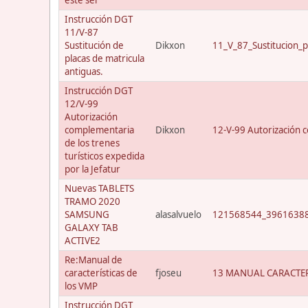
Instrucción DGT
11/V-87
Sustitución de
Dikxon
11_V_87_Sustitucion_p
placas de matricula
antiguas.
Instrucción DGT
12/V-99
Autorización
complementaria
Dikxon
12-V-99 Autorización c
de los trenes
turísticos expedida
por la Jefatur
Nuevas TABLETS
TRAMO 2020
SAMSUNG
alasalvuelo
121568544_39616388
GALAXY TAB
ACTIVE2
Re:Manual de
características de
fjoseu
13 MANUAL CARACTER
los VMP
Instrucción DGT