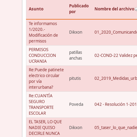
Publicado
Asunto
Nombre del archivo
por
Te informamos
1/2020.-
Dikxon
01_2020_Comunicando
Modificación de
permisos
PERMISOS
patillas
CONDUCCION
02-COND-22 Validez p
anchas
UCRANIA
Re:Puede patinete
electrico circular
pitutis
02_2019_Medidas_urba
por vía
interurbana?
Re:CUANTÍA
SEGURO
Poveda
042 - Resolución 1-20
TRANSPORTE
ESCOLAR
EL TASER, LO QUE
NADIE QUISO
Dikxon
05_taser_lo_que_nadi
DECIRLE NUNCA