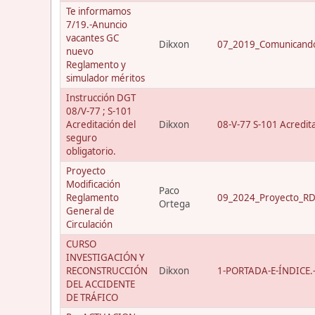
Te informamos
7/19.-Anuncio
vacantes GC
Dikxon
07_2019_Comunicando
nuevo
Reglamento y
simulador méritos
Instrucción DGT
08/V-77 ; S-101
Acreditación del
Dikxon
08-V-77 S-101 Acredit
seguro
obligatorio.
Proyecto
Modificación
Paco
Reglamento
09_2024_Proyecto_RD_
Ortega
General de
Circulación
CURSO
INVESTIGACIÓN Y
RECONSTRUCCIÓN
Dikxon
1-PORTADA-E-ÍNDICE.-C
DEL ACCIDENTE
DE TRÁFICO