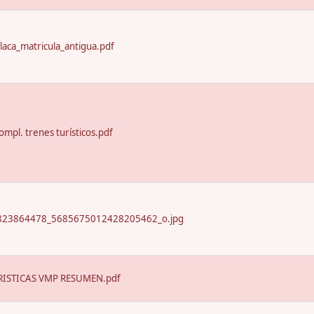
laca_matricula_antigua.pdf
ompl. trenes turísticos.pdf
23864478_5685675012428205462_o.jpg
ISTICAS VMP RESUMEN.pdf