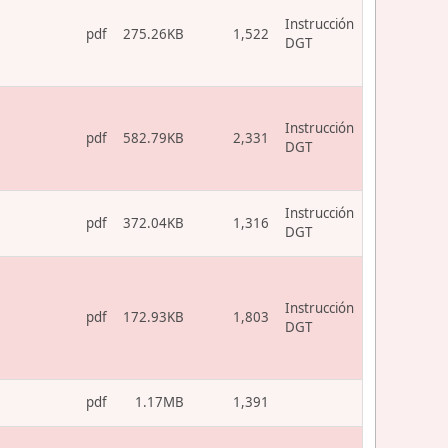
Instrucción
pdf
275.26KB
1,522
DGT
Instrucción
pdf
582.79KB
2,331
DGT
Instrucción
pdf
372.04KB
1,316
DGT
Instrucción
pdf
172.93KB
1,803
DGT
pdf
1.17MB
1,391