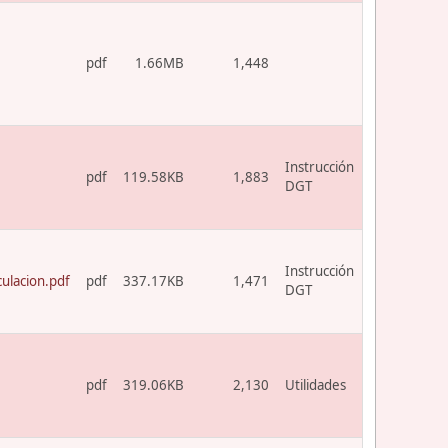
pdf
1.66MB
1,448
Instrucción
pdf
119.58KB
1,883
DGT
Instrucción
ulacion.pdf
pdf
337.17KB
1,471
DGT
pdf
319.06KB
2,130
Utilidades