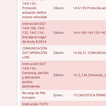
14/S-135.-
Protocolo
Dikxon
14-S-135-Protocolo-act
actuación delitos
exceso velocidad
Instrucción DGT
14/V-106, 14/S-
133, 14/C-114.-
Dikxon
14-V-106-14S-133-14C
Entrada en vigor
de la Ley 6/2014
COMUNICACIÓN
DGT OPERACIÓN
Dikxon
14.06.21. COMUNICAC
LOKI
Instrucción DGT
14/S-134.-
Denuncia, sanción
Dikxon
14_S_134_Denuncia,_s
y detracción
puntos
alcoholemia
Re:canje de PNC
fjoseu
15 CASUISTICA PERMI
europeo
Instrucción 15/TV-