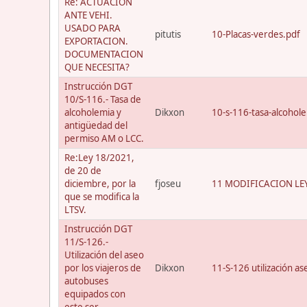
Re: ACTUACION
ANTE VEHI.
USADO PARA
pitutis
10-Placas-verdes.pdf
EXPORTACION.
DOCUMENTACION
QUE NECESITA?
Instrucción DGT
10/S-116.- Tasa de
alcoholemia y
Dikxon
10-s-116-tasa-alcohol
antigüedad del
permiso AM o LCC.
Re:Ley 18/2021,
de 20 de
diciembre, por la
fjoseu
11 MODIFICACION LEY
que se modifica la
LTSV.
Instrucción DGT
11/S-126.-
Utilización del aseo
por los viajeros de
Dikxon
11-S-126 utilización a
autobuses
equipados con
este ser