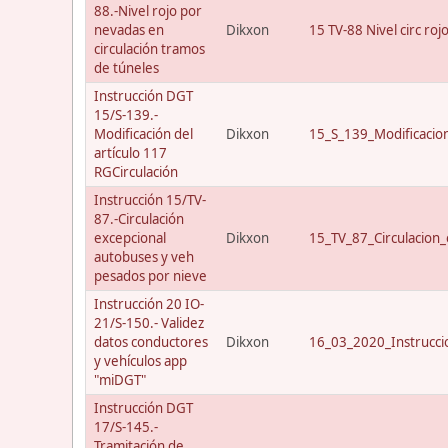
88.-Nivel rojo por
nevadas en
Dikxon
15 TV-88 Nivel circ roj
circulación tramos
de túneles
Instrucción DGT
15/S-139.-
Modificación del
Dikxon
15_S_139_Modificacio
artículo 117
RGCirculación
Instrucción 15/TV-
87.-Circulación
excepcional
Dikxon
15_TV_87_Circulacion_
autobuses y veh
pesados por nieve
Instrucción 20 IO-
21/S-150.- Validez
datos conductores
Dikxon
16_03_2020_Instrucci
y vehículos app
"miDGT"
Instrucción DGT
17/S-145.-
Tramitación de