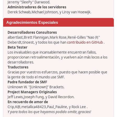
Jeremy "SleePy" Darwood.
Administradores de los servidores
Derek Schwab,Michael Johnson, y Liroy van Hoewijk.
Agradecimientos Especiales
Desarrolladores Consultores
albertlast,Brett Flannigan,Mark Rose,René-Gilles "Nao 尚"
Deberdt,tinoest, y todos los que han
contribuido en GitHub
.
Beta Tester
Los invaluables que incansablemente encuentran fallos,
proporcionan retroalimentación, y vuelven aún más locos a los
desarrolladores.
Traductores
Gracias por vuestros esfuerzos, puesto que hacen posible que
la gente de todo el mundo use SMF.
Padre fundador de SMF
Unknown W. "[Unknown]" Brackets.
Project Managers Originales
Jeff Lewis,Joseph Fung, y David Recordon.
En recuerdo de amor de
Crip,K@,metallica48423,Paul_Pauline, y Rock Lee .
Y para todos los que hayamos podido omitir, ¡gracias!