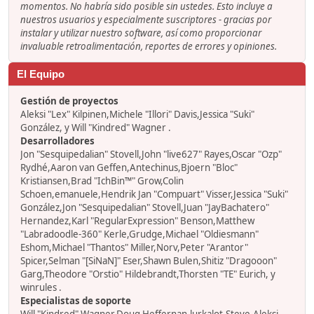
momentos. No habría sido posible sin ustedes. Esto incluye a
nuestros usuarios y especialmente suscriptores - gracias por
instalar y utilizar nuestro software, así como proporcionar
invaluable retroalimentación, reportes de errores y opiniones.
El Equipo
Gestión de proyectos
Aleksi "Lex" Kilpinen,Michele "Illori" Davis,Jessica "Suki"
González, y Will "Kindred" Wagner .
Desarrolladores
Jon "Sesquipedalian" Stovell,John "live627" Rayes,Oscar "Ozp"
Rydhé,Aaron van Geffen,Antechinus,Bjoern "Bloc"
Kristiansen,Brad "IchBin™" Grow,Colin
Schoen,emanuele,Hendrik Jan "Compuart" Visser,Jessica "Suki"
González,Jon "Sesquipedalian" Stovell,Juan "JayBachatero"
Hernandez,Karl "RegularExpression" Benson,Matthew
"Labradoodle-360" Kerle,Grudge,Michael "Oldiesmann"
Eshom,Michael "Thantos" Miller,Norv,Peter "Arantor"
Spicer,Selman "[SiNaN]" Eser,Shawn Bulen,Shitiz "Dragooon"
Garg,Theodore "Orstio" Hildebrandt,Thorsten "TE" Eurich, y
winrules .
Especialistas de soporte