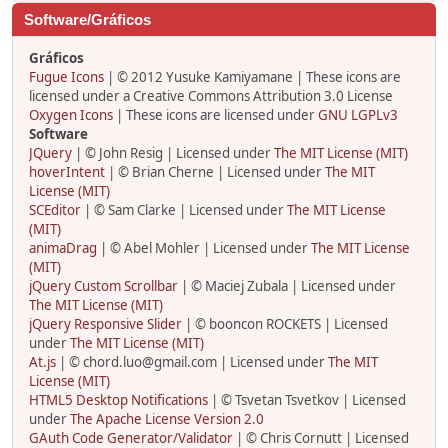
Software/Gráficos
Gráficos
Fugue Icons
| © 2012 Yusuke Kamiyamane | These icons are
licensed under a Creative Commons Attribution 3.0 License
Oxygen Icons
| These icons are licensed under
GNU LGPLv3
Software
JQuery
| © John Resig | Licensed under
The MIT License (MIT)
hoverIntent
| © Brian Cherne | Licensed under
The MIT
License (MIT)
SCEditor
| © Sam Clarke | Licensed under
The MIT License
(MIT)
animaDrag
| © Abel Mohler | Licensed under
The MIT License
(MIT)
jQuery Custom Scrollbar
| © Maciej Zubala | Licensed under
The MIT License (MIT)
jQuery Responsive Slider
| © booncon ROCKETS | Licensed
under
The MIT License (MIT)
At.js
| © chord.luo@gmail.com | Licensed under
The MIT
License (MIT)
HTML5 Desktop Notifications
| © Tsvetan Tsvetkov | Licensed
under
The Apache License Version 2.0
GAuth Code Generator/Validator
| © Chris Cornutt | Licensed