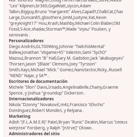
Will "Kindred" Wagner,Doug Heffernan,lurkalot,Steve,Aleksi
"Lex" Kilpinen,br360,GigaWatt,ziycon,Adam
Tallon,Bigguy,Bruno "margarett" Alves,CapadY,ChalkCat,Chas
Large,Duncan85,gbsothere,JimM,Justyne,Kat,Kevin
"greyknight17" Hou,Krash,Mashby,Michael Colin Blaber,Old
Fossil,S-Ace,shadav,Storman™,Wade "sησω" Poulsen, y
xenovanis .
Personalizadores
Diego Andrés,GL700Wing,Johnnie "TwitchisMental"
Ballew,Jonathan "vbgamer45" Valentin,Sami "SychO"
Mazouz,Brannon "B" Hall,Gary M. Gadsdon,Jack "akabugeyes"
Thorsen,Jason "JBlaze" Clemons,Joey "Tyrsson"
Smith,Kays,Michael "Mick." Gomez,NanoSector,Ricky.,Russell
"NEND" Najar, y SA™ .
Escritores de documentación
Michele "Illori" Davis,Irisado,AngelinaBelle,Chainy,Graeme
Spence, y Joshua "groundup" Dickerson .
Internacionalizadores
Nikola "Dzonny" Novaković,m4z,Francisco "d3vcho"
Domínguez,Robert Monden, y Relyana .
Marketing
Adish "(F.L.A.M.E.R)" Patel,Bryan "Runic" Deakin,Marcus "cσσкιє
мσηѕтєя" Forsberg, y Ralph "[n3rve]" Otowo .
Administradores del sitio