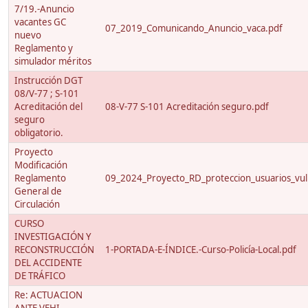
7/19.-Anuncio
vacantes GC
07_2019_Comunicando_Anuncio_vaca.pdf
nuevo
Reglamento y
simulador méritos
Instrucción DGT
08/V-77 ; S-101
Acreditación del
08-V-77 S-101 Acreditación seguro.pdf
seguro
obligatorio.
Proyecto
Modificación
Reglamento
09_2024_Proyecto_RD_proteccion_usuarios_vuln
General de
Circulación
CURSO
INVESTIGACIÓN Y
RECONSTRUCCIÓN
1-PORTADA-E-ÍNDICE.-Curso-Policía-Local.pdf
DEL ACCIDENTE
DE TRÁFICO
Re: ACTUACION