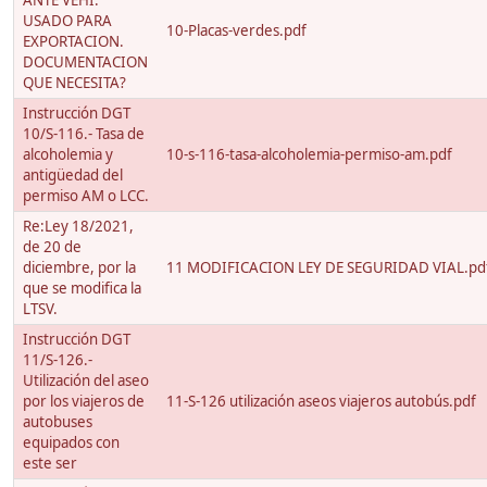
ANTE VEHI.
USADO PARA
10-Placas-verdes.pdf
EXPORTACION.
DOCUMENTACION
QUE NECESITA?
Instrucción DGT
10/S-116.- Tasa de
alcoholemia y
10-s-116-tasa-alcoholemia-permiso-am.pdf
antigüedad del
permiso AM o LCC.
Re:Ley 18/2021,
de 20 de
diciembre, por la
11 MODIFICACION LEY DE SEGURIDAD VIAL.pd
que se modifica la
LTSV.
Instrucción DGT
11/S-126.-
Utilización del aseo
por los viajeros de
11-S-126 utilización aseos viajeros autobús.pdf
autobuses
equipados con
este ser