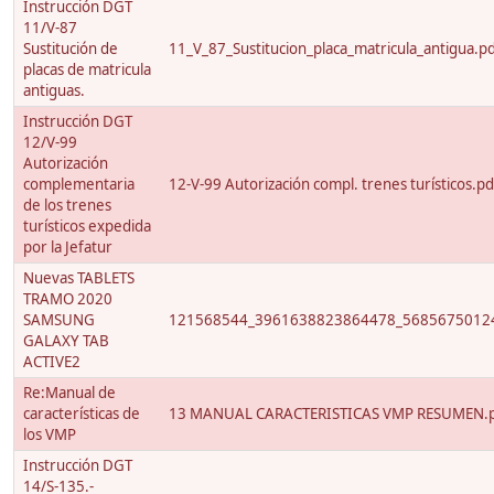
Instrucción DGT
11/V-87
Sustitución de
11_V_87_Sustitucion_placa_matricula_antigua.p
placas de matricula
antiguas.
Instrucción DGT
12/V-99
Autorización
complementaria
12-V-99 Autorización compl. trenes turísticos.pd
de los trenes
turísticos expedida
por la Jefatur
Nuevas TABLETS
TRAMO 2020
SAMSUNG
121568544_3961638823864478_56856750124
GALAXY TAB
ACTIVE2
Re:Manual de
características de
13 MANUAL CARACTERISTICAS VMP RESUMEN.
los VMP
Instrucción DGT
14/S-135.-