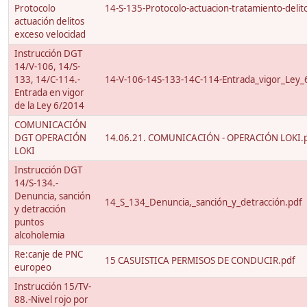
Protocolo
14-S-135-Protocolo-actuacion-tratamiento-delito
actuación delitos
exceso velocidad
Instrucción DGT
14/V-106, 14/S-
133, 14/C-114.-
14-V-106-14S-133-14C-114-Entrada_vigor_Ley_
Entrada en vigor
de la Ley 6/2014
COMUNICACIÓN
DGT OPERACIÓN
14.06.21. COMUNICACIÓN - OPERACIÓN LOKI.
LOKI
Instrucción DGT
14/S-134.-
Denuncia, sanción
14_S_134_Denuncia,_sanción_y_detracción.pdf
y detracción
puntos
alcoholemia
Re:canje de PNC
15 CASUISTICA PERMISOS DE CONDUCIR.pdf
europeo
Instrucción 15/TV-
88.-Nivel rojo por