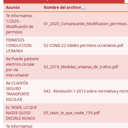
Asunto
Nombre del archivo
Te informamos
1/2020.-
01_2020_Comunicando_Modificacion_permisos.
Modificación de
permisos
PERMISOS
CONDUCCION
02-COND-22 Validez permisos ucranianos.pdf
UCRANIA
Re:Puede patinete
electrico circular
02_2019_Medidas_urbanas_de_trafico.pdf
por vía
interurbana?
Re:CUANTÍA
SEGURO
042 - Resolución 1-2013 sobre normativa y nor
TRANSPORTE
ESCOLAR
EL TASER, LO QUE
NADIE QUISO
05_taser_lo_que_nadie_159.pdf
DECIRLE NUNCA
Te informamos