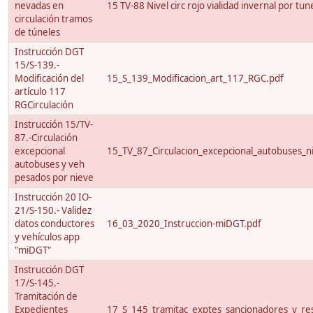
nevadas en
15 TV-88 Nivel circ rojo vialidad invernal por tun
circulación tramos
de túneles
Instrucción DGT
15/S-139.-
Modificación del
15_S_139_Modificacion_art_117_RGC.pdf
artículo 117
RGCirculación
Instrucción 15/TV-
87.-Circulación
excepcional
15_TV_87_Circulacion_excepcional_autobuses_ni
autobuses y veh
pesados por nieve
Instrucción 20 IO-
21/S-150.- Validez
datos conductores
16_03_2020_Instruccion-miDGT.pdf
y vehículos app
"miDGT"
Instrucción DGT
17/S-145.-
Tramitación de
Expedientes
17_S_145_tramitac_exptes_sancionadores_y_res