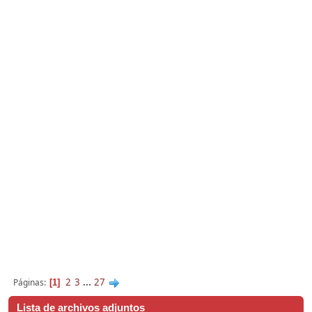
2
3
...
27
Páginas
1
Lista de archivos adjuntos