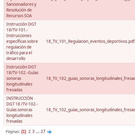
Sancionadores y
Resolución de
Recursos SOA
Instrucción DGT
18/TV-101.-
Instrucciones
específicas sobre
18_TV_101_Regulacion_eventos_deportivos.pdf
regulación de
tráfico para el
desarrollo
Instrucción DGT
18/TV-102.-Guías
sonoras
18_TV_102_guias_sonoras_longitudinales_fresa
longitudinales
fresadas
INSTRUCCIÓN
DGT 18 /TV-102.-
Guías sonoras
18_TV_102_guias_sonoras_longitudinales_fresa
longitudinales
fresadas
2
3
...
27
Páginas
1