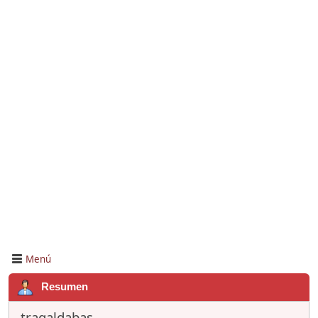
Menú
Resumen
tragaldabas