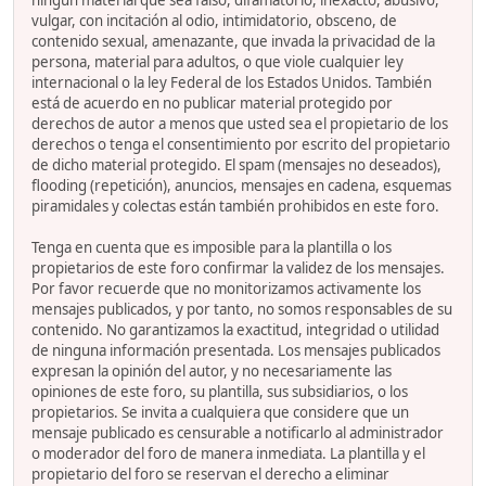
ningún material que sea falso, difamatorio, inexacto, abusivo,
vulgar, con incitación al odio, intimidatorio, obsceno, de
contenido sexual, amenazante, que invada la privacidad de la
persona, material para adultos, o que viole cualquier ley
internacional o la ley Federal de los Estados Unidos. También
está de acuerdo en no publicar material protegido por
derechos de autor a menos que usted sea el propietario de los
derechos o tenga el consentimiento por escrito del propietario
de dicho material protegido. El spam (mensajes no deseados),
flooding (repetición), anuncios, mensajes en cadena, esquemas
piramidales y colectas están también prohibidos en este foro.
Tenga en cuenta que es imposible para la plantilla o los
propietarios de este foro confirmar la validez de los mensajes.
Por favor recuerde que no monitorizamos activamente los
mensajes publicados, y por tanto, no somos responsables de su
contenido. No garantizamos la exactitud, integridad o utilidad
de ninguna información presentada. Los mensajes publicados
expresan la opinión del autor, y no necesariamente las
opiniones de este foro, su plantilla, sus subsidiarios, o los
propietarios. Se invita a cualquiera que considere que un
mensaje publicado es censurable a notificarlo al administrador
o moderador del foro de manera inmediata. La plantilla y el
propietario del foro se reservan el derecho a eliminar