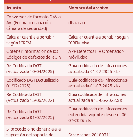
Asunto
Nombre del archivo
Conversor de formato DAV a
AVI (Formato grabación
dhavi.zip
cámara de seguridad)
Calcular cuantía a percibir
Calcular cuantia a percibir según
según ICREM
ICREM.xlsx
Obtener información de los
APP Defectos ITV Ordenador-
Códigos de defectos de la ITV
Móvil.xlsx
Re:Codificado DGT
Guia-codificada-de-infracciones-
(Actualizado 10/04/2025)
actualizada-01-07-2025.xlsx
Codificado DGT (Actualizado
Guia-codificada-de-infracciones-
01/07/2025)
actualizada-01-07-2025.xlsx
Re:Codificado DGT
Guía codificada de infracciones
(Actualizado 15/06/2022)
actualilzada a 15-06-2022.xls
Guia-codificada-de-infracciones-
Re:Codificado DGT
extendida-vigente-desde-el-06-
(Actualizado 01/07/2025)
07-2026.xls
Si procede o no denuncia a la
supresión del soporte de
Screenshot_20180711-