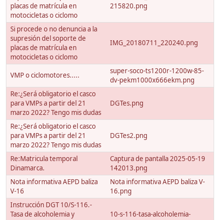
placas de matrícula en
215820.png
motocicletas o ciclomo
Si procede o no denuncia a la
supresión del soporte de
IMG_20180711_220240.png
placas de matrícula en
motocicletas o ciclomo
super-soco-ts1200r-1200w-85-
VMP o ciclomotores.....
dv-pekm1000x666ekm.png
Re:¿Será obligatorio el casco
para VMPs a partir del 21
DGTes.png
marzo 2022? Tengo mis dudas
Re:¿Será obligatorio el casco
para VMPs a partir del 21
DGTes2.png
marzo 2022? Tengo mis dudas
Re:Matricula temporal
Captura de pantalla 2025-05-19
Dinamarca.
142013.png
Nota informativa AEPD baliza
Nota informativa AEPD baliza V-
V-16
16.png
Instrucción DGT 10/S-116.-
Tasa de alcoholemia y
10-s-116-tasa-alcoholemia-