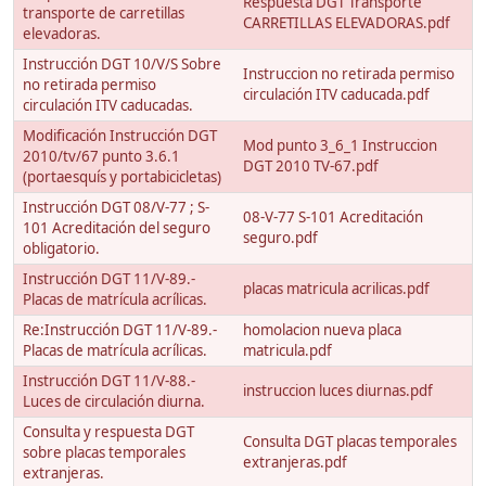
Respuesta DGT Transporte
transporte de carretillas
CARRETILLAS ELEVADORAS.pdf
elevadoras.
Instrucción DGT 10/V/S Sobre
Instruccion no retirada permiso
no retirada permiso
circulación ITV caducada.pdf
circulación ITV caducadas.
Modificación Instrucción DGT
Mod punto 3_6_1 Instruccion
2010/tv/67 punto 3.6.1
DGT 2010 TV-67.pdf
(portaesquís y portabicicletas)
Instrucción DGT 08/V-77 ; S-
08-V-77 S-101 Acreditación
101 Acreditación del seguro
seguro.pdf
obligatorio.
Instrucción DGT 11/V-89.-
placas matricula acrilicas.pdf
Placas de matrícula acrílicas.
Re:Instrucción DGT 11/V-89.-
homolacion nueva placa
Placas de matrícula acrílicas.
matricula.pdf
Instrucción DGT 11/V-88.-
instruccion luces diurnas.pdf
Luces de circulación diurna.
Consulta y respuesta DGT
Consulta DGT placas temporales
sobre placas temporales
extranjeras.pdf
extranjeras.