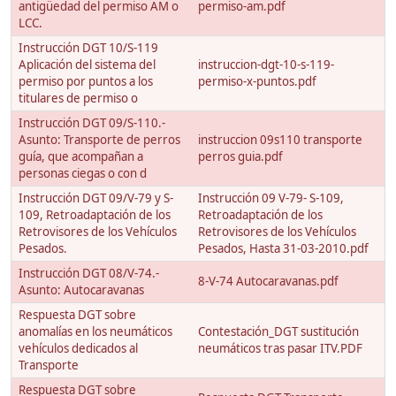
antigüedad del permiso AM o
permiso-am.pdf
LCC.
Instrucción DGT 10/S-119
Aplicación del sistema del
instruccion-dgt-10-s-119-
permiso por puntos a los
permiso-x-puntos.pdf
titulares de permiso o
Instrucción DGT 09/S-110.-
Asunto: Transporte de perros
instruccion 09s110 transporte
guía, que acompañan a
perros guia.pdf
personas ciegas o con d
Instrucción DGT 09/V-79 y S-
Instrucción 09 V-79- S-109,
109, Retroadaptación de los
Retroadaptación de los
Retrovisores de los Vehículos
Retrovisores de los Vehículos
Pesados.
Pesados, Hasta 31-03-2010.pdf
Instrucción DGT 08/V-74.-
8-V-74 Autocaravanas.pdf
Asunto: Autocaravanas
Respuesta DGT sobre
anomalías en los neumáticos
Contestación_DGT sustitución
vehículos dedicados al
neumáticos tras pasar ITV.PDF
Transporte
Respuesta DGT sobre