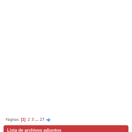
2
3
...
27
Páginas
1
Lista de archivos adjuntos