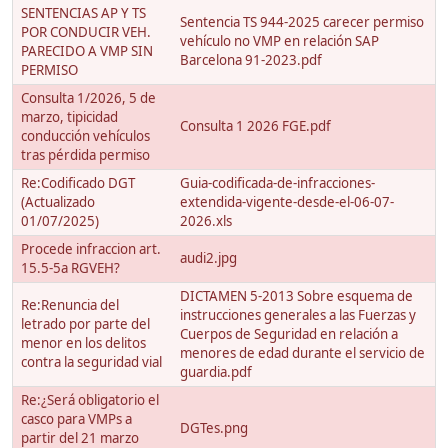
SENTENCIAS AP Y TS
Sentencia TS 944-2025 carecer permiso
POR CONDUCIR VEH.
vehículo no VMP en relación SAP
PARECIDO A VMP SIN
Barcelona 91-2023.pdf
PERMISO
Consulta 1/2026, 5 de
marzo, tipicidad
Consulta 1 2026 FGE.pdf
conducción vehículos
tras pérdida permiso
Re:Codificado DGT
Guia-codificada-de-infracciones-
(Actualizado
extendida-vigente-desde-el-06-07-
01/07/2025)
2026.xls
Procede infraccion art.
audi2.jpg
15.5-5a RGVEH?
DICTAMEN 5-2013 Sobre esquema de
Re:Renuncia del
instrucciones generales a las Fuerzas y
letrado por parte del
Cuerpos de Seguridad en relación a
menor en los delitos
menores de edad durante el servicio de
contra la seguridad vial
guardia.pdf
Re:¿Será obligatorio el
casco para VMPs a
DGTes.png
partir del 21 marzo