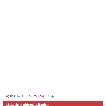
1
...
24
25
27
Páginas
26
Lista de archivos adjuntos