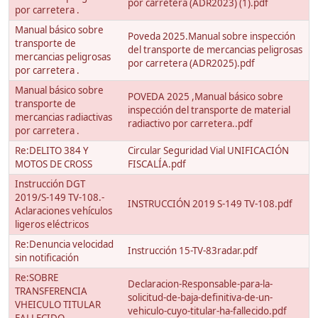
por carretera (ADR2023) (1).pdf
por carretera .
Manual básico sobre
Poveda 2025.Manual sobre inspección
transporte de
del transporte de mercancias peligrosas
mercancias peligrosas
por carretera (ADR2025).pdf
por carretera .
Manual básico sobre
POVEDA 2025 ,Manual básico sobre
transporte de
inspección del transporte de material
mercancias radiactivas
radiactivo por carretera..pdf
por carretera .
Re:DELITO 384 Y
Circular Seguridad Vial UNIFICACIÓN
MOTOS DE CROSS
FISCALÍA.pdf
Instrucción DGT
2019/S-149 TV-108.-
INSTRUCCIÓN 2019 S-149 TV-108.pdf
Aclaraciones vehículos
ligeros eléctricos
Re:Denuncia velocidad
Instrucción 15-TV-83radar.pdf
sin notificación
Re:SOBRE
Declaracion-Responsable-para-la-
TRANSFERENCIA
solicitud-de-baja-definitiva-de-un-
VHEICULO TITULAR
vehiculo-cuyo-titular-ha-fallecido.pdf