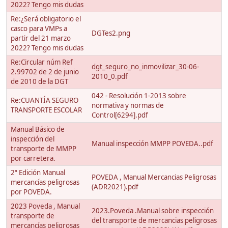
2022? Tengo mis dudas
Re:¿Será obligatorio el
casco para VMPs a
DGTes2.png
partir del 21 marzo
2022? Tengo mis dudas
Re:Circular núm Ref
dgt_seguro_no_inmovilizar_30-06-
2.99702 de 2 de junio
2010_0.pdf
de 2010 de la DGT
042 - Resolución 1-2013 sobre
Re:CUANTÍA SEGURO
normativa y normas de
TRANSPORTE ESCOLAR
Control[6294].pdf
Manual Básico de
inspección del
Manual inspección MMPP POVEDA..pdf
transporte de MMPP
por carretera.
2ª Edición Manual
POVEDA , Manual Mercancias Peligrosas
mercancías peligrosas
(ADR2021).pdf
por POVEDA.
2023 Poveda , Manual
2023.Poveda .Manual sobre inspección
transporte de
del transporte de mercancias peligrosas
mercancías peligrosas