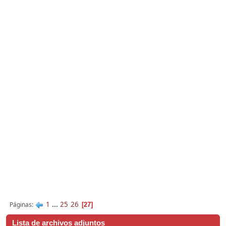
1
...
25
26
Páginas
27
Lista de archivos adjuntos