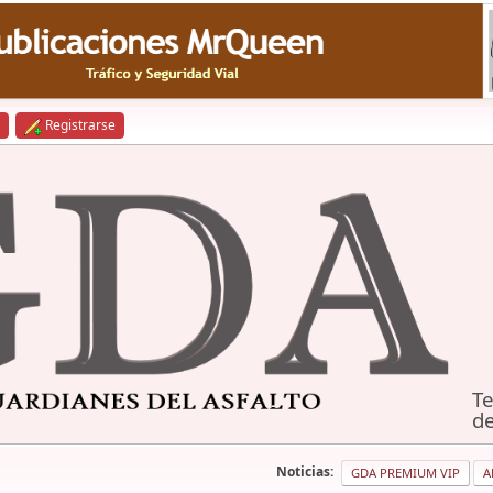
Registrarse
Te
de
Noticias:
GDA PREMIUM VIP
A