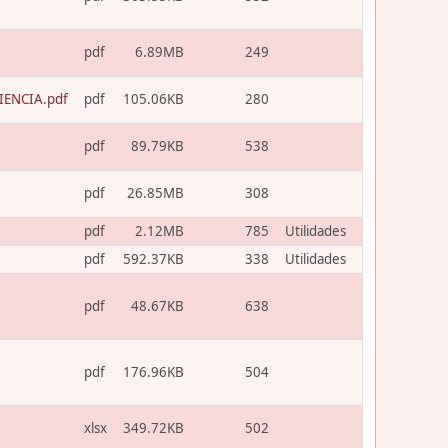
pdf
6.89MB
249
ENCIA.pdf
pdf
105.06KB
280
pdf
89.79KB
538
pdf
26.85MB
308
pdf
2.12MB
785
Utilidades
pdf
592.37KB
338
Utilidades
pdf
48.67KB
638
pdf
176.96KB
504
xlsx
349.72KB
502