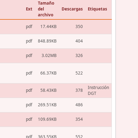
Tamaño
Ext
del
Descargas
Etiquetas
archivo
pdf
17.44KB
350
pdf
848.89KB
404
pdf
3.02MB
326
pdf
66.37KB
522
Instrucción
pdf
58.43KB
378
DGT
pdf
269.51KB
486
pdf
109.69KB
354
pdf
363.55KB
552