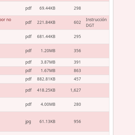
pdf
69.44KB
298
por no
Instrucción
pdf
221.84KB
602
DGT
pdf
681.44KB
295
pdf
1.20MB
356
pdf
3.87MB
391
pdf
1.67MB
863
pdf
882.81KB
457
pdf
418.25KB
1,627
pdf
4.00MB
280
jpg
61.13KB
956