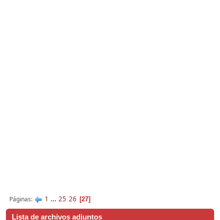
1
...
25
26
Páginas
27
Lista de archivos adjuntos