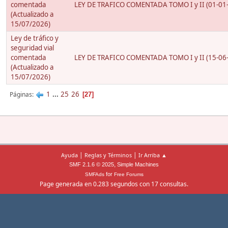
comentada
LEY DE TRAFICO COMENTADA TOMO I y II (01-01-
(Actualizado a
15/07/2026)
Ley de tráfico y
seguridad vial
comentada
LEY DE TRAFICO COMENTADA TOMO I y II (15-06-
(Actualizado a
15/07/2026)
1
...
25
26
Páginas
27
|
|
Ayuda
Reglas y Términos
Ir Arriba ▲
,
SMF 2.1.6 © 2025
Simple Machines
for
SMFAds
Free Forums
Page generada en 0.283 segundos con 17 consultas.