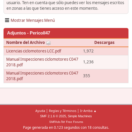
usuario. Ten en cuenta que sólo puedes ver los mensajes escritos
en zonas a las que tienes acceso en este momento.
Mostrar Mensajes Menú
Adjuntos - Pericoll47
Nombre del Archivo
Descargas
Licencias ciclomotores LCC.pdf
1,972
Manual Inspecciones ciclomotores C047
1,236
2018.pdf
Manual Inspecciones ciclomotores C047
355
2018.pdf
|
|
Ayuda
Reglas y Términos
Ir Arriba ▲
,
SMF 2.1.6 © 2025
Simple Machines
for
SMFAds
Free Forums
Page generada en 0.123 segundos con 18 consultas.