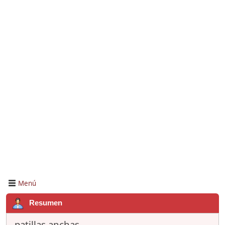
Menú
Resumen
patillas anchas