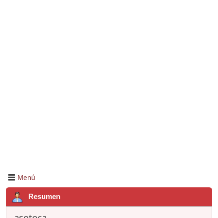
Menú
Resumen
asotoca