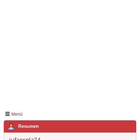
Menú
Resumen
jufaespla74