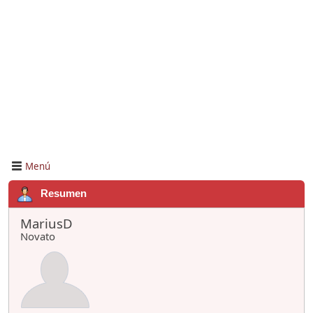
Menú
Resumen
MariusD
Novato