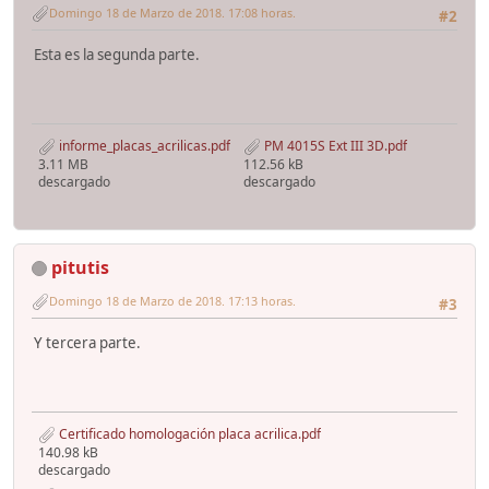
Domingo 18 de Marzo de 2018. 17:08 horas.
#2
Esta es la segunda parte.
informe_placas_acrilicas.pdf
PM 4015S Ext III 3D.pdf
3.11 MB
112.56 kB
descargado
descargado
pitutis
Domingo 18 de Marzo de 2018. 17:13 horas.
#3
Y tercera parte.
Certificado homologación placa acrilica.pdf
140.98 kB
descargado