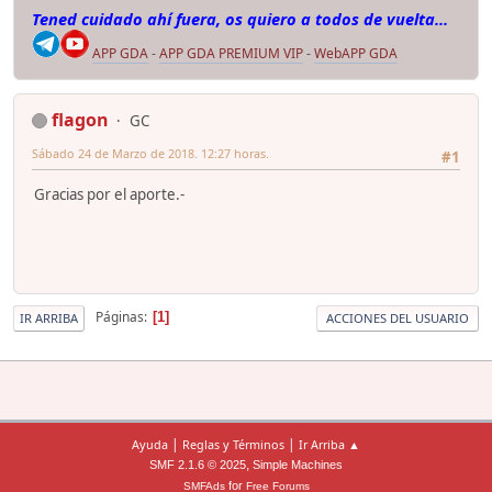
Tened cuidado ahí fuera, os quiero a todos de vuelta...
APP GDA
-
APP GDA PREMIUM VIP
-
WebAPP GDA
flagon
GC
Sábado 24 de Marzo de 2018. 12:27 horas.
#1
Gracias por el aporte.-
Páginas
1
IR ARRIBA
ACCIONES DEL USUARIO
|
|
Ayuda
Reglas y Términos
Ir Arriba ▲
,
SMF 2.1.6 © 2025
Simple Machines
for
SMFAds
Free Forums