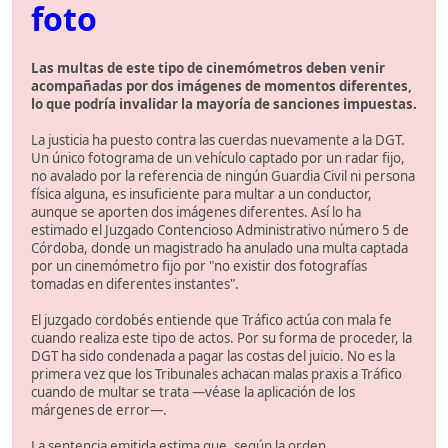
foto
Las multas de este tipo de cinemómetros deben venir
acompañadas por dos imágenes de momentos diferentes,
lo que podría invalidar la mayoría de sanciones impuestas.
La justicia ha puesto contra las cuerdas nuevamente a la DGT.
Un único fotograma de un vehículo captado por un radar fijo,
no avalado por la referencia de ningún Guardia Civil ni persona
física alguna, es insuficiente para multar a un conductor,
aunque se aporten dos imágenes diferentes. Así lo ha
estimado el Juzgado Contencioso Administrativo número 5 de
Córdoba, donde un magistrado ha anulado una multa captada
por un cinemómetro fijo por "no existir dos fotografías
tomadas en diferentes instantes".
El juzgado cordobés entiende que Tráfico actúa con mala fe
cuando realiza este tipo de actos. Por su forma de proceder, la
DGT ha sido condenada a pagar las costas del juicio. No es la
primera vez que los Tribunales achacan malas praxis a Tráfico
cuando de multar se trata —véase la aplicación de los
márgenes de error—.
La sentencia emitida estima que, según la orden