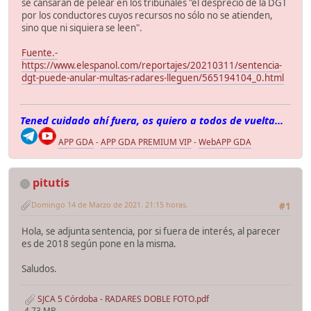
se cansarán de pelear en los tribunales "el desprecio de la DGT
por los conductores cuyos recursos no sólo no se atienden,
sino que ni siquiera se leen".
Fuente.-
https://www.elespanol.com/reportajes/20210311/sentencia-
dgt-puede-anular-multas-radares-lleguen/565194104_0.html
Tened cuidado ahí fuera, os quiero a todos de vuelta...
APP GDA
-
APP GDA PREMIUM VIP
-
WebAPP GDA
pitutis
Domingo 14 de Marzo de 2021. 21:15 horas.
#1
Hola, se adjunta sentencia, por si fuera de interés, al parecer
es de 2018 según pone en la misma.
Saludos.
SJCA 5 Córdoba - RADARES DOBLE FOTO.pdf
4.73 MB