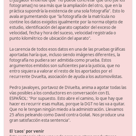
El juzgador entiende que "no puede concretar que uno [de los
fotogramas] no sea más que la ampliación del otro, que en la
práctica supondría la existencia de una sola fotografía". Esto lo
avala argumentando que "la fotografía de la matrícula no
contine los datos exigidos igualmente por la norma objeto de
estudio, identificación del aparato captador del exceso de
velocidad, fecha y hora del suceso, velocidad registrada o
punto kilométrico de ubicación del aparato".
La carencia de todos esos datos en una de las pruebas gráficas
aportadas haría que, incluso siendo imágenes diferentes, la
fotografía no pudiera ser admitida como prueba. Estos
argumentos emitidos son suficientes para la justicia, que no
entro siquiera a valorar el resto de los aportados por el
recurrente Dvuelta, asociación de ayuda a los automovilistas.
Pedro Javaloyes, portavoz de DVuelta, anima a agotar todas las
vías posibles a los conductores en conversación con EL
ESPAÑOL: "Por supuesto. Esto abre el camino, lo que hay que
hacer es recurrir esas multas, porque la DGT no las va a quitar.
Que no le tengan ningún miedo a la administración. Llevamos
25 años peleando como David contra Goliat. Nos produce una
gran satisfacción esta sentencia".
El 'caos' por venir