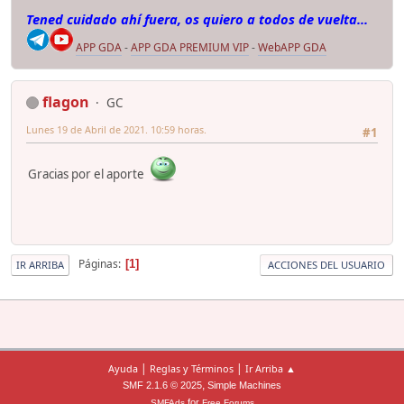
Tened cuidado ahí fuera, os quiero a todos de vuelta...
APP GDA
-
APP GDA PREMIUM VIP
-
WebAPP GDA
flagon
GC
Lunes 19 de Abril de 2021. 10:59 horas.
#1
Gracias por el aporte
Páginas
1
IR ARRIBA
ACCIONES DEL USUARIO
|
|
Ayuda
Reglas y Términos
Ir Arriba ▲
,
SMF 2.1.6 © 2025
Simple Machines
for
SMFAds
Free Forums