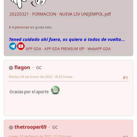
20220321 - FORMACION - NUEVA LSV UNIJEMPOL.pdf
A
4 personas
les gusta esto.
Tened cuidado ahí fuera, os quiero a todos de vuelta...
APP GDA
-
APP GDA PREMIUM VIP
-
WebAPP GDA
flagon
GC
Martes 04 de Enero de 2022. 18:22 horas.
#1
Gracias por el aporte
thetrooper69
GC
Jueves 20 de Enero de 2022. 11:23 horas.