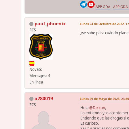
APP GDA
-
APP GDA
paul_phoenix
Lunes 24 de Octubre de 2022. 17
FCS
¿se sabe para cuándo planea
Novato
Mensajes: 4
En línea
a280019
Lunes 29 de Mayo de 2023. 23:30
FCS
Hola
@Dikxon
,
Lo entiendo y lo acepto per
Entiendo que las drogas si 
Es curioso.
Salut y gracias por compart