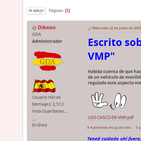
Páginas
1
IR ABAJO
Dikxon
Miércoles 22 de Junio de 2022
GDA
Escrito s
Administrador
VMP"
Habida cuenta de que hast
de un vehículo de movilid
regulado este aspecto me
Usuario Héroe
Mensajes: 2,512
Hola Guardianes...
USO CASCO EN VMP.pdf
En línea
A
4 personas
les gusta esto.
5 
Tened cuidado ahí fuera,