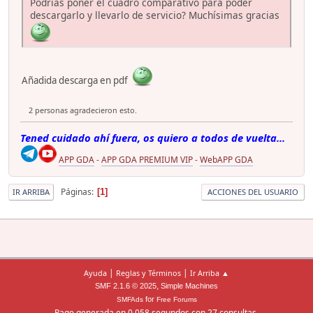
Podrías poner el cuadro comparativo para poder
descargarlo y llevarlo de servicio? Muchísimas gracias
Añadida descarga en pdf
2 personas agradecieron esto.
Tened cuidado ahí fuera, os quiero a todos de vuelta...
APP GDA
-
APP GDA PREMIUM VIP
-
WebAPP GDA
Páginas
1
IR ARRIBA
ACCIONES DEL USUARIO
|
|
Ayuda
Reglas y Términos
Ir Arriba ▲
,
SMF 2.1.6 © 2025
Simple Machines
for
SMFAds
Free Forums
Page generada en 0.058 segundos con 27 consultas.