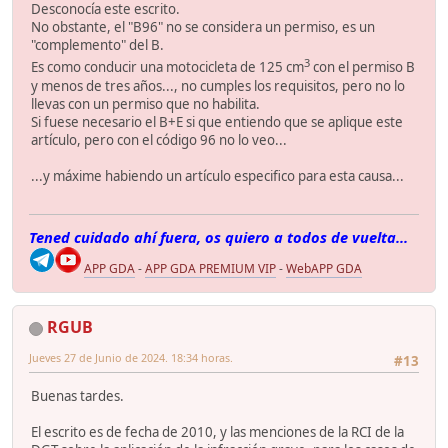
Desconocía este escrito.
No obstante, el "B96" no se considera un permiso, es un
"complemento" del B.
3
Es como conducir una motocicleta de 125 cm
con el permiso B
y menos de tres años..., no cumples los requisitos, pero no lo
llevas con un permiso que no habilita.
Si fuese necesario el B+E si que entiendo que se aplique este
artículo, pero con el código 96 no lo veo...
...y máxime habiendo un artículo especifico para esta causa...
Tened cuidado ahí fuera, os quiero a todos de vuelta...
APP GDA
-
APP GDA PREMIUM VIP
-
WebAPP GDA
RGUB
Jueves 27 de Junio de 2024. 18:34 horas.
#13
Buenas tardes.
El escrito es de fecha de 2010, y las menciones de la RCI de la