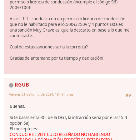
permiso o licencia de conducción.(incumple el código 96)
200€/100€
Al art. 1.1 - conducir con un permiso o licencia de conducción
que no le habilitado para ello.500€/250€ y 4 puntos.Esta es
una sanción Muy Grave así que la descarto en base a lo que me
contestaste.
Cual de estas sanciones seria la correcta?
Gracias de antemano por tu tiempo y dedicación!
RGUB
Viernes 21 de Junio de 2024. 19:49 horas.
#9
Buenas.
Si te basas en la RCI de la DGT, la infracción sería por el art 5.4
opción 5a).
El concepto es:
CONDUCIR EL VEHÍCULO RESEÑADO NO HABIENDO
SUPERADO LA FORMACIÓN ESPECÍFICA ESTABLECIDA