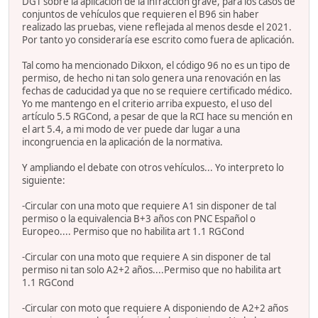
DGT sobre la aplicación de la infracción grave, para los casos de
conjuntos de vehículos que requieren el B96 sin haber
realizado las pruebas, viene reflejada al menos desde el 2021.
Por tanto yo consideraría ese escrito como fuera de aplicación.
Tal como ha mencionado Dikxon, el código 96 no es un tipo de
permiso, de hecho ni tan solo genera una renovación en las
fechas de caducidad ya que no se requiere certificado médico.
Yo me mantengo en el criterio arriba expuesto, el uso del
artículo 5.5 RGCond, a pesar de que la RCI hace su mención en
el art 5.4, a mi modo de ver puede dar lugar a una
incongruencia en la aplicación de la normativa.
Y ampliando el debate con otros vehículos... Yo interpreto lo
siguiente:
-Circular con una moto que requiere A1 sin disponer de tal
permiso o la equivalencia B+3 años con PNC Español o
Europeo.... Permiso que no habilita art 1.1 RGCond
-Circular con una moto que requiere A sin disponer de tal
permiso ni tan solo A2+2 años....Permiso que no habilita art
1.1 RGCond
-Circular con moto que requiere A disponiendo de A2+2 años