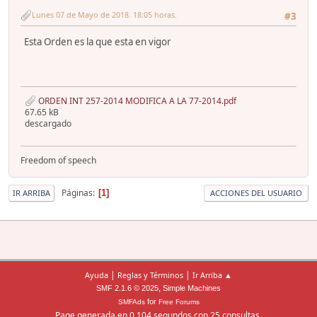
Lunes 07 de Mayo de 2018. 18:05 horas.
#3
Esta Orden es la que esta en vigor
ORDEN INT 257-2014 MODIFICA A LA 77-2014.pdf
67.65 kB
descargado
Freedom of speech
Páginas
1
IR ARRIBA
ACCIONES DEL USUARIO
|
|
Ayuda
Reglas y Términos
Ir Arriba ▲
,
SMF 2.1.6 © 2025
Simple Machines
for
SMFAds
Free Forums
Page generada en 0.104 segundos con 25 consultas.